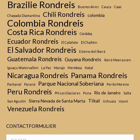
Brazilie Rondreis
Buenos Aires
Cauca
Cayo
Chili Rondreis
colombia
Chapada Diamantina
Colombia Rondreis
Costa Rica Rondreis
Córdoba
Ecuador Rondreis
El Calafate
El Chaltén
El Salvador Rondreis
Esteros del Iberá
Guatemala Rondreis
Guyana Rondreis
Iberá Moerassen
Iguaçu Watervallen
La Paz
Marajo
Mendoza
Natal
Panama Rondreis
Nicaragua Rondreis
Parque Nacional Soberiana
Pantanal
Paraná
Perito Moreno
Peru Rondreis
Rio de Janeiro
PN Los Glaciares
Puna
Salta
Tikal
Sierra Nevada de Santa Marta
San Agustín
Ushuaia
Uyuni
Venezuela Rondreis
CONTACTFORMULIER