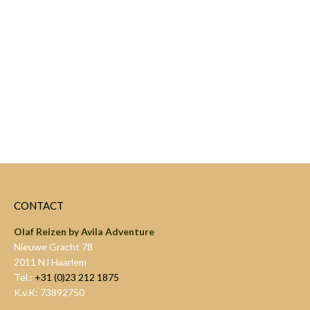
Iguaçu Watervallen
Meer informatie
CONTACT
Olaf Reizen by Avila Adventure
Nieuwe Gracht 78
2011 NJ Haarlem
Tel.:
+31 (0)23 212 1875
K.v.K: 73892750