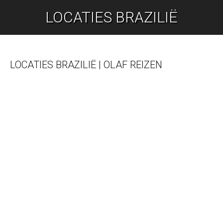
LOCATIES BRAZILIË
Je bent hier:
LOCATIES BRAZILIË | OLAF REIZEN