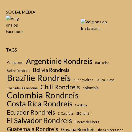
SOCIAL MEDIA
TAGS
Argentinie Rondreis
Amazone
Bariloche
Bolivia Rondreis
Belize Rondreis
Brazilie Rondreis
Buenos Aires
Cauca
Cayo
Chili Rondreis
colombia
Chapada Diamantina
Colombia Rondreis
Costa Rica Rondreis
Córdoba
Ecuador Rondreis
El Calafate
El Chaltén
El Salvador Rondreis
Esteros del Iberá
Guatemala Rondreis
Guyana Rondreis
Iberá Moerassen