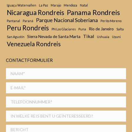
Iguaçu Watervallen
La Paz
Marajo
Mendoza
Natal
Panama Rondreis
Nicaragua Rondreis
Parque Nacional Soberiana
Pantanal
Paraná
Perito Moreno
Peru Rondreis
Rio de Janeiro
PN Los Glaciares
Puna
Salta
Tikal
Sierra Nevada de Santa Marta
San Agustín
Ushuaia
Uyuni
Venezuela Rondreis
CONTACTFORMULIER