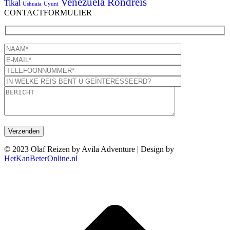
Venezuela Rondreis
Tikal
Ushuaia
Uyuni
CONTACTFORMULIER
© 2023 Olaf Reizen by Avila Adventure | Design by
HetKanBeterOnline.nl
T
n
b