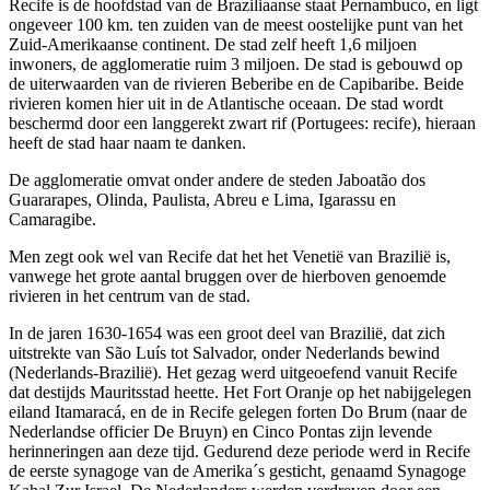
Recife is de hoofdstad van de Braziliaanse staat Pernambuco, en ligt
ongeveer 100 km. ten zuiden van de meest oostelijke punt van het
Zuid-Amerikaanse continent. De stad zelf heeft 1,6 miljoen
inwoners, de agglomeratie ruim 3 miljoen. De stad is gebouwd op
de uiterwaarden van de rivieren Beberibe en de Capibaribe. Beide
rivieren komen hier uit in de Atlantische oceaan. De stad wordt
beschermd door een langgerekt zwart rif (Portugees: recife), hieraan
heeft de stad haar naam te danken.
De agglomeratie omvat onder andere de steden Jaboatão dos
Guararapes, Olinda, Paulista, Abreu e Lima, Igarassu en
Camaragibe.
Men zegt ook wel van Recife dat het het Venetië van Brazilië is,
vanwege het grote aantal bruggen over de hierboven genoemde
rivieren in het centrum van de stad.
In de jaren 1630-1654 was een groot deel van Brazilië, dat zich
uitstrekte van São Luís tot Salvador, onder Nederlands bewind
(Nederlands-Brazilië). Het gezag werd uitgeoefend vanuit Recife
dat destijds Mauritsstad heette. Het Fort Oranje op het nabijgelegen
eiland Itamaracá, en de in Recife gelegen forten Do Brum (naar de
Nederlandse officier De Bruyn) en Cinco Pontas zijn levende
herinneringen aan deze tijd. Gedurend deze periode werd in Recife
de eerste synagoge van de Amerika´s gesticht, genaamd Synagoge