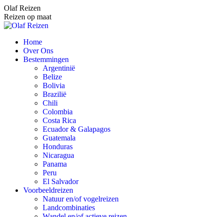
Spring
Olaf Reizen
naar
Reizen op maat
content
Home
Over Ons
Bestemmingen
Argentinië
Belize
Bolivia
Brazilië
Chili
Colombia
Costa Rica
Ecuador & Galapagos
Guatemala
Honduras
Nicaragua
Panama
Peru
El Salvador
Voorbeeldreizen
Natuur en/of vogelreizen
Landcombinaties
Wandel en/of actieve reizen