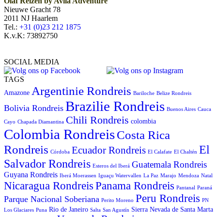
Olaf Reizen by Avila Adventure
Nieuwe Gracht 78
2011 NJ Haarlem
Tel.:
+31 (0)23 212 1875
K.v.K: 73892750
SOCIAL MEDIA
TAGS
Argentinie Rondreis
Amazone
Bariloche
Belize Rondreis
Brazilie Rondreis
Bolivia Rondreis
Buenos Aires
Cauca
Chili Rondreis
colombia
Cayo
Chapada Diamantina
Colombia Rondreis
Costa Rica
Rondreis
El
Ecuador Rondreis
Córdoba
El Calafate
El Chaltén
Salvador Rondreis
Guatemala Rondreis
Esteros del Iberá
Guyana Rondreis
Iberá Moerassen
Iguaçu Watervallen
La Paz
Marajo
Mendoza
Natal
Panama Rondreis
Nicaragua Rondreis
Pantanal
Paraná
Peru Rondreis
Parque Nacional Soberiana
Perito Moreno
PN
Rio de Janeiro
Sierra Nevada de Santa Marta
Los Glaciares
Puna
Salta
San Agustín