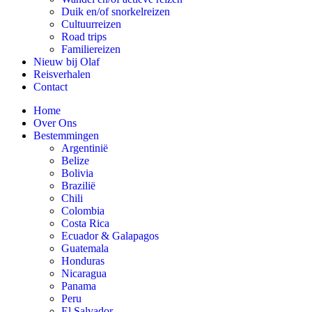
Duik en/of snorkelreizen
Cultuurreizen
Road trips
Familiereizen
Nieuw bij Olaf
Reisverhalen
Contact
Home
Over Ons
Bestemmingen
Argentinië
Belize
Bolivia
Brazilië
Chili
Colombia
Costa Rica
Ecuador & Galapagos
Guatemala
Honduras
Nicaragua
Panama
Peru
El Salvador