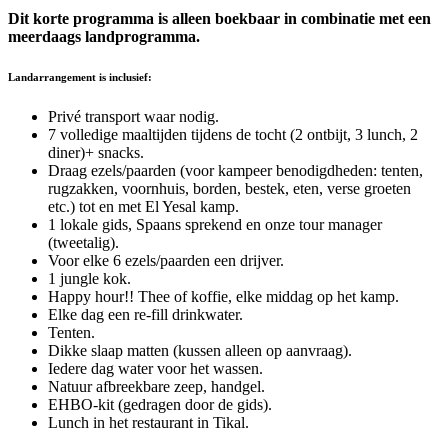
Dit korte programma is alleen boekbaar in combinatie met een
meerdaags landprogramma.
Landarrangement is inclusief:
Privé transport waar nodig.
7 volledige maaltijden tijdens de tocht (2 ontbijt, 3 lunch, 2
diner)+ snacks.
Draag ezels/paarden (voor kampeer benodigdheden: tenten,
rugzakken, voornhuis, borden, bestek, eten, verse groeten
etc.) tot en met El Yesal kamp.
1 lokale gids, Spaans sprekend en onze tour manager
(tweetalig).
Voor elke 6 ezels/paarden een drijver.
1 jungle kok.
Happy hour!! Thee of koffie, elke middag op het kamp.
Elke dag een re-fill drinkwater.
Tenten.
Dikke slaap matten (kussen alleen op aanvraag).
Iedere dag water voor het wassen.
Natuur afbreekbare zeep, handgel.
EHBO-kit (gedragen door de gids).
Lunch in het restaurant in Tikal.