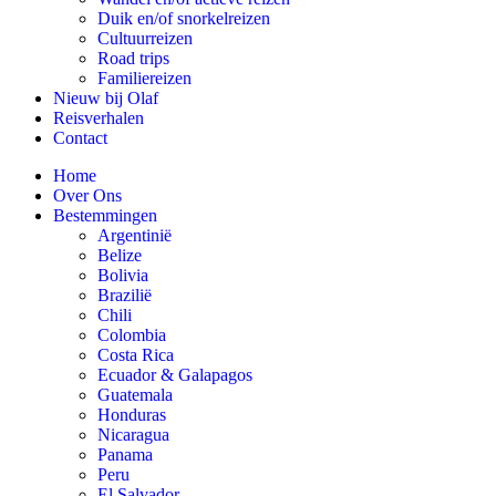
Duik en/of snorkelreizen
Cultuurreizen
Road trips
Familiereizen
Nieuw bij Olaf
Reisverhalen
Contact
Home
Over Ons
Bestemmingen
Argentinië
Belize
Bolivia
Brazilië
Chili
Colombia
Costa Rica
Ecuador & Galapagos
Guatemala
Honduras
Nicaragua
Panama
Peru
El Salvador