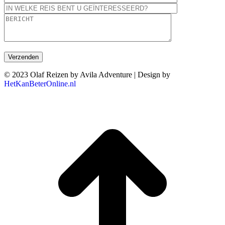
© 2023 Olaf Reizen by Avila Adventure | Design by
HetKanBeterOnline.nl
T
n
b