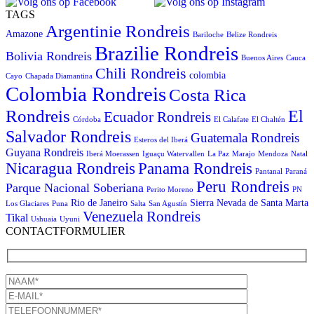
TAGS
Argentinie Rondreis
Amazone
Bariloche
Belize Rondreis
Brazilie Rondreis
Bolivia Rondreis
Buenos Aires
Cauca
Chili Rondreis
colombia
Cayo
Chapada Diamantina
Colombia Rondreis
Costa Rica
Rondreis
El
Ecuador Rondreis
Córdoba
El Calafate
El Chaltén
Salvador Rondreis
Guatemala Rondreis
Esteros del Iberá
Guyana Rondreis
Iberá Moerassen
Iguaçu Watervallen
La Paz
Marajo
Mendoza
Natal
Panama Rondreis
Nicaragua Rondreis
Pantanal
Paraná
Peru Rondreis
Parque Nacional Soberiana
Perito Moreno
PN
Rio de Janeiro
Sierra Nevada de Santa Marta
Los Glaciares
Puna
Salta
San Agustín
Venezuela Rondreis
Tikal
Ushuaia
Uyuni
CONTACTFORMULIER