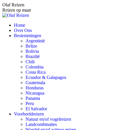
Spring
Olaf Reizen
naar
Reizen op maat
content
Home
Over Ons
Bestemmingen
Argentinië
Belize
Bolivia
Brazilië
Chili
Colombia
Costa Rica
Ecuador & Galapagos
Guatemala
Honduras
Nicaragua
Panama
Peru
El Salvador
Voorbeeldreizen
Natuur en/of vogelreizen
Landcombinaties
Wandel en/of actieve reizen