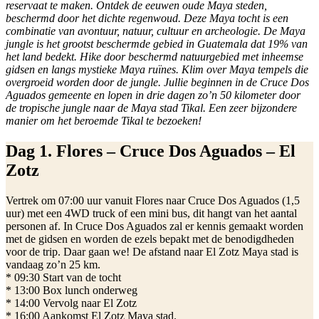
reservaat te maken. Ontdek de eeuwen oude Maya steden,
beschermd door het dichte regenwoud. Deze Maya tocht is een
combinatie van avontuur, natuur, cultuur en archeologie. De Maya
jungle is het grootst beschermde gebied in Guatemala dat 19% van
het land bedekt. Hike door beschermd natuurgebied met inheemse
gidsen en langs mystieke Maya ruïnes. Klim over Maya tempels die
overgroeid worden door de jungle. Jullie beginnen in de Cruce Dos
Aguados gemeente en lopen in drie dagen zo’n 50 kilometer door
de tropische jungle naar de Maya stad Tikal. Een zeer bijzondere
manier om het beroemde Tikal te bezoeken!
Dag 1.
Flores – Cruce Dos Aguados – El
Zotz
Vertrek om 07:00 uur vanuit Flores naar Cruce Dos Aguados (1,5
uur) met een 4WD truck of een mini bus, dit hangt van het aantal
personen af. In Cruce Dos Aguados zal er kennis gemaakt worden
met de gidsen en worden de ezels bepakt met de benodigdheden
voor de trip. Daar gaan we! De afstand naar El Zotz Maya stad is
vandaag zo’n 25 km.
* 09:30 Start van de tocht
* 13:00 Box lunch onderweg
* 14:00 Vervolg naar El Zotz
* 16:00 Aankomst El Zotz Maya stad.