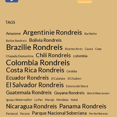
TAGS
Argentinie Rondreis
Amazone
Bariloche
Bolivia Rondreis
Belize Rondreis
Brazilie Rondreis
Buenos Aires
Cauca
Cayo
Chili Rondreis
colombia
Chapada Diamantina
Colombia Rondreis
Costa Rica Rondreis
Córdoba
Ecuador Rondreis
El Calafate
El Chaltén
El Salvador Rondreis
Esteros del Iberá
Guatemala Rondreis
Guyana Rondreis
Iberá Moerassen
Iguaçu Watervallen
La Paz
Marajo
Mendoza
Natal
Panama Rondreis
Nicaragua Rondreis
Parque Nacional Soberiana
Pantanal
Paraná
Perito Moreno