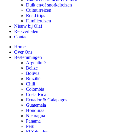
Duik en/of snorkelreizen
Cultuurreizen
Road trips
Familiereizen
Nieuw bij Olaf
Reisverhalen
Contact
Home
Over Ons
Bestemmingen
Argentinië
Belize
Bolivia
Brazilië
Chili
Colombia
Costa Rica
Ecuador & Galapagos
Guatemala
Honduras
Nicaragua
Panama
Peru
El Salvador