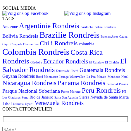
SOCIAL MEDIA
TAGS
Argentinie Rondreis
Amazone
Bariloche
Belize Rondreis
Brazilie Rondreis
Bolivia Rondreis
Buenos Aires
Cauca
Chili Rondreis
colombia
Cayo
Chapada Diamantina
Colombia Rondreis
Costa Rica
Rondreis
El
Ecuador Rondreis
Córdoba
El Calafate
El Chaltén
Salvador Rondreis
Guatemala Rondreis
Esteros del Iberá
Guyana Rondreis
Iberá Moerassen
Iguaçu Watervallen
La Paz
Marajo
Mendoza
Natal
Panama Rondreis
Nicaragua Rondreis
Pantanal
Paraná
Peru Rondreis
Parque Nacional Soberiana
Perito Moreno
PN
Rio de Janeiro
Sierra Nevada de Santa Marta
Los Glaciares
Puna
Salta
San Agustín
Venezuela Rondreis
Tikal
Ushuaia
Uyuni
CONTACTFORMULIER