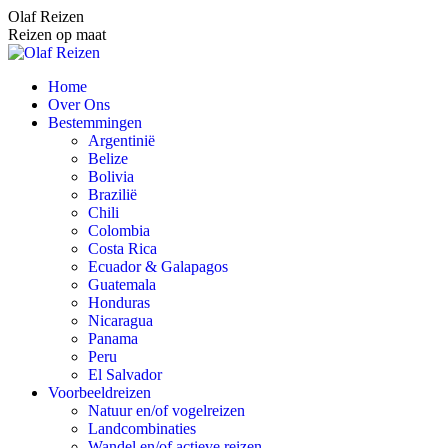
Spring
Olaf Reizen
naar
Reizen op maat
content
Home
Over Ons
Bestemmingen
Argentinië
Belize
Bolivia
Brazilië
Chili
Colombia
Costa Rica
Ecuador & Galapagos
Guatemala
Honduras
Nicaragua
Panama
Peru
El Salvador
Voorbeeldreizen
Natuur en/of vogelreizen
Landcombinaties
Wandel en/of actieve reizen