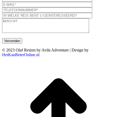
© 2023 Olaf Reizen by Avila Adventure | Design by
HetKanBeterOnline.nl
T
n
b