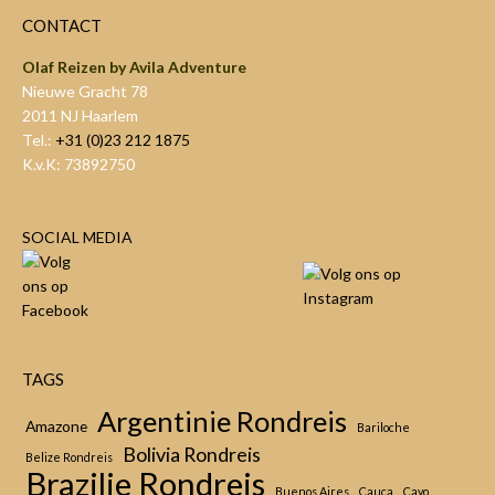
CONTACT
Olaf Reizen by Avila Adventure
Nieuwe Gracht 78
2011 NJ Haarlem
Tel.:
+31 (0)23 212 1875
K.v.K: 73892750
SOCIAL MEDIA
TAGS
Argentinie Rondreis
Amazone
Bariloche
Bolivia Rondreis
Belize Rondreis
Brazilie Rondreis
Buenos Aires
Cauca
Cayo