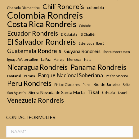
Chili Rondreis
colombia
Chapada Diamantina
Colombia Rondreis
Costa Rica Rondreis
Córdoba
Ecuador Rondreis
El Calafate
El Chaltén
El Salvador Rondreis
Esteros del Iberá
Guatemala Rondreis
Guyana Rondreis
Iberá Moerassen
Iguaçu Watervallen
La Paz
Marajo
Mendoza
Natal
Panama Rondreis
Nicaragua Rondreis
Parque Nacional Soberiana
Pantanal
Paraná
Perito Moreno
Peru Rondreis
Rio de Janeiro
PN Los Glaciares
Puna
Salta
Tikal
Sierra Nevada de Santa Marta
San Agustín
Ushuaia
Uyuni
Venezuela Rondreis
CONTACTFORMULIER