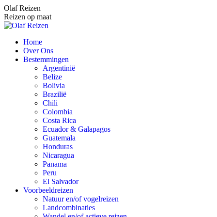
Spring
Olaf Reizen
naar
Reizen op maat
content
Home
Over Ons
Bestemmingen
Argentinië
Belize
Bolivia
Brazilië
Chili
Colombia
Costa Rica
Ecuador & Galapagos
Guatemala
Honduras
Nicaragua
Panama
Peru
El Salvador
Voorbeeldreizen
Natuur en/of vogelreizen
Landcombinaties
Wandel en/of actieve reizen