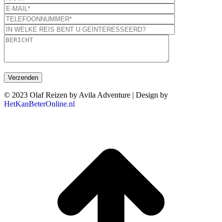
© 2023 Olaf Reizen by Avila Adventure | Design by
HetKanBeterOnline.nl
T
n
b