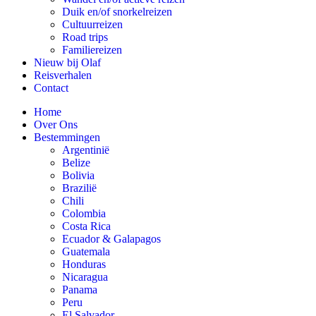
Duik en/of snorkelreizen
Cultuurreizen
Road trips
Familiereizen
Nieuw bij Olaf
Reisverhalen
Contact
Home
Over Ons
Bestemmingen
Argentinië
Belize
Bolivia
Brazilië
Chili
Colombia
Costa Rica
Ecuador & Galapagos
Guatemala
Honduras
Nicaragua
Panama
Peru
El Salvador