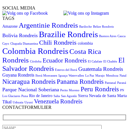
SOCIAL MEDIA
TAGS
Argentinie Rondreis
Amazone
Bariloche
Belize Rondreis
Brazilie Rondreis
Bolivia Rondreis
Buenos Aires
Cauca
Chili Rondreis
colombia
Cayo
Chapada Diamantina
Colombia Rondreis
Costa Rica
Rondreis
El
Ecuador Rondreis
Córdoba
El Calafate
El Chaltén
Salvador Rondreis
Guatemala Rondreis
Esteros del Iberá
Guyana Rondreis
Iberá Moerassen
Iguaçu Watervallen
La Paz
Marajo
Mendoza
Natal
Panama Rondreis
Nicaragua Rondreis
Pantanal
Paraná
Peru Rondreis
Parque Nacional Soberiana
Perito Moreno
PN
Rio de Janeiro
Sierra Nevada de Santa Marta
Los Glaciares
Puna
Salta
San Agustín
Venezuela Rondreis
Tikal
Ushuaia
Uyuni
CONTACTFORMULIER