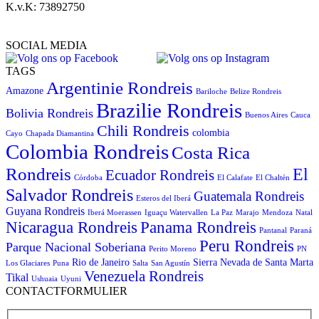
K.v.K: 73892750
SOCIAL MEDIA
TAGS
Argentinie Rondreis
Amazone
Bariloche
Belize Rondreis
Brazilie Rondreis
Bolivia Rondreis
Buenos Aires
Cauca
Chili Rondreis
colombia
Cayo
Chapada Diamantina
Colombia Rondreis
Costa Rica
Rondreis
El
Ecuador Rondreis
Córdoba
El Calafate
El Chaltén
Salvador Rondreis
Guatemala Rondreis
Esteros del Iberá
Guyana Rondreis
Iberá Moerassen
Iguaçu Watervallen
La Paz
Marajo
Mendoza
Natal
Panama Rondreis
Nicaragua Rondreis
Pantanal
Paraná
Peru Rondreis
Parque Nacional Soberiana
Perito Moreno
PN
Rio de Janeiro
Sierra Nevada de Santa Marta
Los Glaciares
Puna
Salta
San Agustín
Venezuela Rondreis
Tikal
Ushuaia
Uyuni
CONTACTFORMULIER