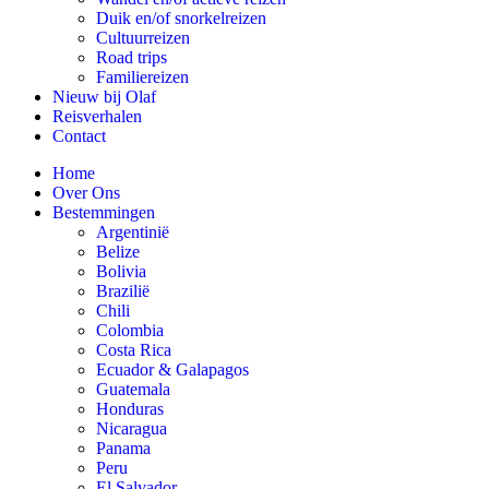
Duik en/of snorkelreizen
Cultuurreizen
Road trips
Familiereizen
Nieuw bij Olaf
Reisverhalen
Contact
Home
Over Ons
Bestemmingen
Argentinië
Belize
Bolivia
Brazilië
Chili
Colombia
Costa Rica
Ecuador & Galapagos
Guatemala
Honduras
Nicaragua
Panama
Peru
El Salvador