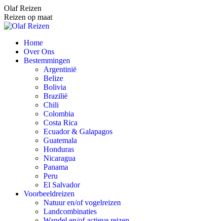
Spring
Olaf Reizen
naar
Reizen op maat
content
Home
Over Ons
Bestemmingen
Argentinië
Belize
Bolivia
Brazilië
Chili
Colombia
Costa Rica
Ecuador & Galapagos
Guatemala
Honduras
Nicaragua
Panama
Peru
El Salvador
Voorbeeldreizen
Natuur en/of vogelreizen
Landcombinaties
Wandel en/of actieve reizen