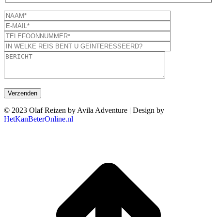
© 2023 Olaf Reizen by Avila Adventure | Design by
HetKanBeterOnline.nl
T
n
b