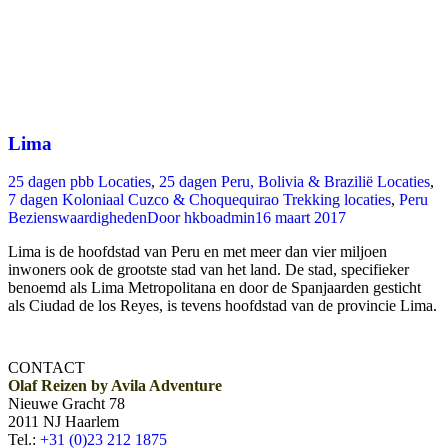
Lima
25 dagen pbb Locaties
,
25 dagen Peru, Bolivia & Brazilië Locaties
,
7 dagen Koloniaal Cuzco & Choquequirao Trekking locaties
,
Peru
Bezienswaardigheden
Door
hkboadmin
16 maart 2017
Lima is de hoofdstad van Peru en met meer dan vier miljoen
inwoners ook de grootste stad van het land. De stad, specifieker
benoemd als Lima Metropolitana en door de Spanjaarden gesticht
als Ciudad de los Reyes, is tevens hoofdstad van de provincie Lima.
CONTACT
Olaf Reizen by Avila Adventure
Nieuwe Gracht 78
2011 NJ Haarlem
Tel.:
+31 (0)23 212 1875