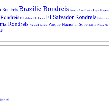
Brazilie Rondreis
a Rondreis
Buenos Aires
Cauca
Cayo
Chapad
El Salvador Rondreis
 Rondreis
El Calafate
El Chaltén
Esteros de
ma Rondreis
Parque Nacional Soberiana
Pantanal
Paraná
Perito Mo
is
ine.nl