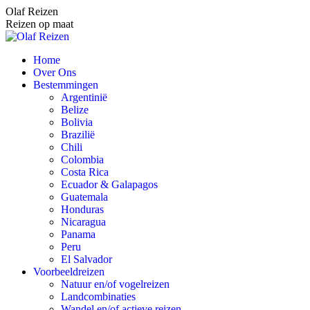
Spring
Olaf Reizen
naar
Reizen op maat
content
Home
Over Ons
Bestemmingen
Argentinië
Belize
Bolivia
Brazilië
Chili
Colombia
Costa Rica
Ecuador & Galapagos
Guatemala
Honduras
Nicaragua
Panama
Peru
El Salvador
Voorbeeldreizen
Natuur en/of vogelreizen
Landcombinaties
Wandel en/of actieve reizen