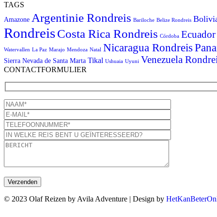
TAGS
Argentinie Rondreis
Bolivi
Amazone
Bariloche
Belize Rondreis
Rondreis
Costa Rica Rondreis
Ecuador
Córdoba
Pana
Nicaragua Rondreis
Watervallen
La Paz
Marajo
Mendoza
Natal
Venezuela Rondre
Tikal
Sierra Nevada de Santa Marta
Ushuaia
Uyuni
CONTACTFORMULIER
© 2023 Olaf Reizen by Avila Adventure | Design by
HetKanBeterOnl