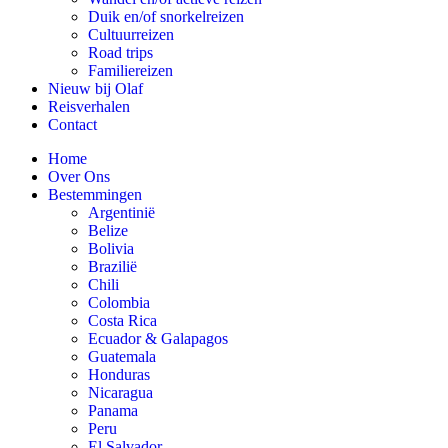
Duik en/of snorkelreizen
Cultuurreizen
Road trips
Familiereizen
Nieuw bij Olaf
Reisverhalen
Contact
Home
Over Ons
Bestemmingen
Argentinië
Belize
Bolivia
Brazilië
Chili
Colombia
Costa Rica
Ecuador & Galapagos
Guatemala
Honduras
Nicaragua
Panama
Peru
El Salvador