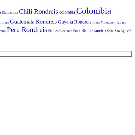
Colombia
Chili Rondreis
colombia
a Diamantina
Guatemala Rondreis
Guyana Rondreis
l Iberá
Iberá Moerassen
Iguaçu
Peru Rondreis
Rio de Janeiro
reno
PN Los Glaciares
Puna
Salta
San Agustín
T
n