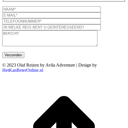
© 2023 Olaf Reizen by Avila Adventure | Design by
HetKanBeterOnline.nl
T
n
b