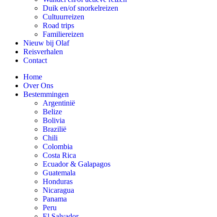
Duik en/of snorkelreizen
Cultuurreizen
Road trips
Familiereizen
Nieuw bij Olaf
Reisverhalen
Contact
Home
Over Ons
Bestemmingen
Argentinië
Belize
Bolivia
Brazilië
Chili
Colombia
Costa Rica
Ecuador & Galapagos
Guatemala
Honduras
Nicaragua
Panama
Peru
El Salvador