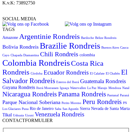
K.v.K: 73892750
SOCIAL MEDIA
TAGS
Argentinie Rondreis
Amazone
Bariloche
Belize Rondreis
Brazilie Rondreis
Bolivia Rondreis
Buenos Aires
Cauca
Chili Rondreis
colombia
Cayo
Chapada Diamantina
Colombia Rondreis
Costa Rica
Rondreis
El
Ecuador Rondreis
Córdoba
El Calafate
El Chaltén
Salvador Rondreis
Guatemala Rondreis
Esteros del Iberá
Guyana Rondreis
Iberá Moerassen
Iguaçu Watervallen
La Paz
Marajo
Mendoza
Natal
Panama Rondreis
Nicaragua Rondreis
Pantanal
Paraná
Peru Rondreis
Parque Nacional Soberiana
Perito Moreno
PN
Rio de Janeiro
Sierra Nevada de Santa Marta
Los Glaciares
Puna
Salta
San Agustín
Venezuela Rondreis
Tikal
Ushuaia
Uyuni
CONTACTFORMULIER