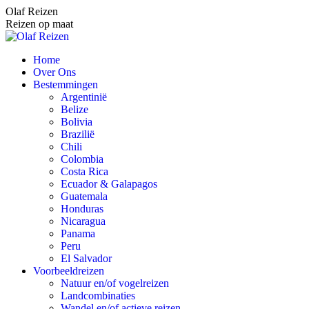
Spring
Olaf Reizen
naar
Reizen op maat
content
Home
Over Ons
Bestemmingen
Argentinië
Belize
Bolivia
Brazilië
Chili
Colombia
Costa Rica
Ecuador & Galapagos
Guatemala
Honduras
Nicaragua
Panama
Peru
El Salvador
Voorbeeldreizen
Natuur en/of vogelreizen
Landcombinaties
Wandel en/of actieve reizen