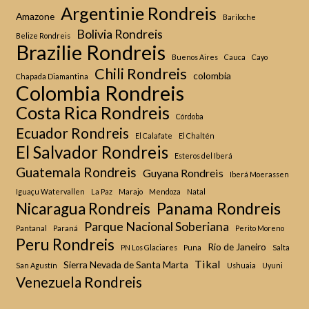
Argentinie Rondreis
Amazone
Bariloche
Bolivia Rondreis
Belize Rondreis
Brazilie Rondreis
Buenos Aires
Cauca
Cayo
Chili Rondreis
colombia
Chapada Diamantina
Colombia Rondreis
Costa Rica Rondreis
Córdoba
Ecuador Rondreis
El Calafate
El Chaltén
El Salvador Rondreis
Esteros del Iberá
Guatemala Rondreis
Guyana Rondreis
Iberá Moerassen
Iguaçu Watervallen
La Paz
Marajo
Mendoza
Natal
Panama Rondreis
Nicaragua Rondreis
Parque Nacional Soberiana
Pantanal
Paraná
Perito Moreno
Peru Rondreis
Rio de Janeiro
PN Los Glaciares
Puna
Salta
Tikal
Sierra Nevada de Santa Marta
San Agustín
Ushuaia
Uyuni
Venezuela Rondreis