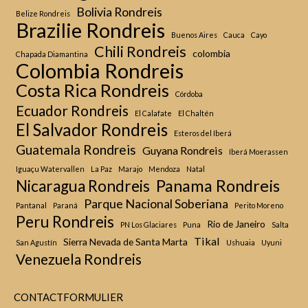
Bolivia Rondreis
Belize Rondreis
Brazilie Rondreis
Buenos Aires
Cauca
Cayo
Chili Rondreis
colombia
Chapada Diamantina
Colombia Rondreis
Costa Rica Rondreis
Córdoba
Ecuador Rondreis
El Calafate
El Chaltén
El Salvador Rondreis
Esteros del Iberá
Guatemala Rondreis
Guyana Rondreis
Iberá Moerassen
Iguaçu Watervallen
La Paz
Marajo
Mendoza
Natal
Panama Rondreis
Nicaragua Rondreis
Parque Nacional Soberiana
Pantanal
Paraná
Perito Moreno
Peru Rondreis
Rio de Janeiro
PN Los Glaciares
Puna
Salta
Tikal
Sierra Nevada de Santa Marta
San Agustín
Ushuaia
Uyuni
Venezuela Rondreis
CONTACTFORMULIER