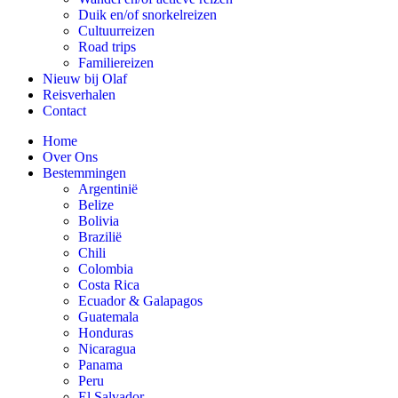
Duik en/of snorkelreizen
Cultuurreizen
Road trips
Familiereizen
Nieuw bij Olaf
Reisverhalen
Contact
Home
Over Ons
Bestemmingen
Argentinië
Belize
Bolivia
Brazilië
Chili
Colombia
Costa Rica
Ecuador & Galapagos
Guatemala
Honduras
Nicaragua
Panama
Peru
El Salvador