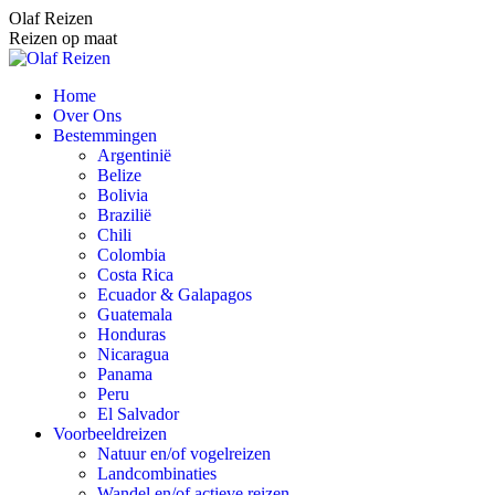
Spring
Olaf Reizen
naar
Reizen op maat
content
Home
Over Ons
Bestemmingen
Argentinië
Belize
Bolivia
Brazilië
Chili
Colombia
Costa Rica
Ecuador & Galapagos
Guatemala
Honduras
Nicaragua
Panama
Peru
El Salvador
Voorbeeldreizen
Natuur en/of vogelreizen
Landcombinaties
Wandel en/of actieve reizen