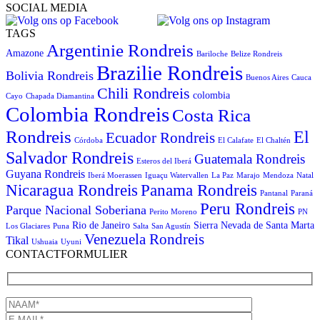
SOCIAL MEDIA
TAGS
Argentinie Rondreis
Amazone
Bariloche
Belize Rondreis
Brazilie Rondreis
Bolivia Rondreis
Buenos Aires
Cauca
Chili Rondreis
colombia
Cayo
Chapada Diamantina
Colombia Rondreis
Costa Rica
Rondreis
El
Ecuador Rondreis
Córdoba
El Calafate
El Chaltén
Salvador Rondreis
Guatemala Rondreis
Esteros del Iberá
Guyana Rondreis
Iberá Moerassen
Iguaçu Watervallen
La Paz
Marajo
Mendoza
Natal
Panama Rondreis
Nicaragua Rondreis
Pantanal
Paraná
Peru Rondreis
Parque Nacional Soberiana
Perito Moreno
PN
Rio de Janeiro
Sierra Nevada de Santa Marta
Los Glaciares
Puna
Salta
San Agustín
Venezuela Rondreis
Tikal
Ushuaia
Uyuni
CONTACTFORMULIER