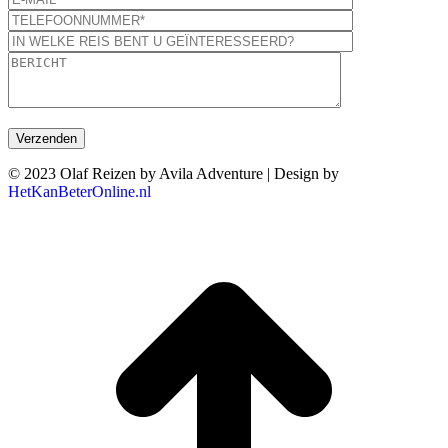
© 2023 Olaf Reizen by Avila Adventure | Design by
HetKanBeterOnline.nl
T
n
b