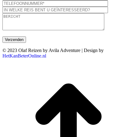
© 2023 Olaf Reizen by Avila Adventure | Design by
HetKanBeterOnline.nl
T
n
b