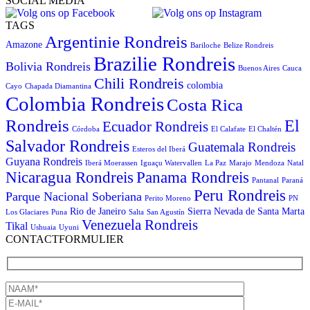
SOCIAL MEDIA
TAGS
Argentinie Rondreis
Amazone
Bariloche
Belize Rondreis
Brazilie Rondreis
Bolivia Rondreis
Buenos Aires
Cauca
Chili Rondreis
colombia
Cayo
Chapada Diamantina
Colombia Rondreis
Costa Rica
Rondreis
El
Ecuador Rondreis
Córdoba
El Calafate
El Chaltén
Salvador Rondreis
Guatemala Rondreis
Esteros del Iberá
Guyana Rondreis
Iberá Moerassen
Iguaçu Watervallen
La Paz
Marajo
Mendoza
Natal
Panama Rondreis
Nicaragua Rondreis
Pantanal
Paraná
Peru Rondreis
Parque Nacional Soberiana
Perito Moreno
PN
Rio de Janeiro
Sierra Nevada de Santa Marta
Los Glaciares
Puna
Salta
San Agustín
Venezuela Rondreis
Tikal
Ushuaia
Uyuni
CONTACTFORMULIER