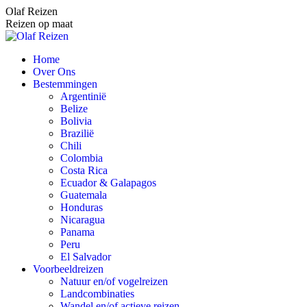
Spring
Olaf Reizen
naar
Reizen op maat
content
Home
Over Ons
Bestemmingen
Argentinië
Belize
Bolivia
Brazilië
Chili
Colombia
Costa Rica
Ecuador & Galapagos
Guatemala
Honduras
Nicaragua
Panama
Peru
El Salvador
Voorbeeldreizen
Natuur en/of vogelreizen
Landcombinaties
Wandel en/of actieve reizen