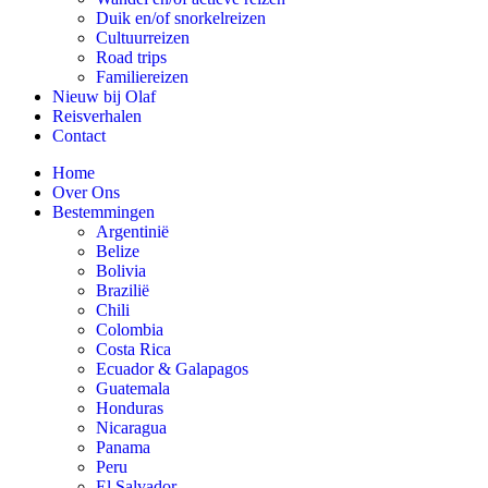
Duik en/of snorkelreizen
Cultuurreizen
Road trips
Familiereizen
Nieuw bij Olaf
Reisverhalen
Contact
Home
Over Ons
Bestemmingen
Argentinië
Belize
Bolivia
Brazilië
Chili
Colombia
Costa Rica
Ecuador & Galapagos
Guatemala
Honduras
Nicaragua
Panama
Peru
El Salvador