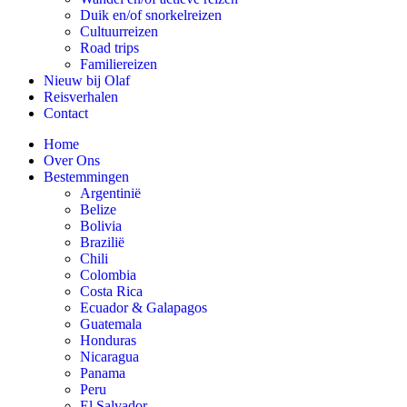
Duik en/of snorkelreizen
Cultuurreizen
Road trips
Familiereizen
Nieuw bij Olaf
Reisverhalen
Contact
Home
Over Ons
Bestemmingen
Argentinië
Belize
Bolivia
Brazilië
Chili
Colombia
Costa Rica
Ecuador & Galapagos
Guatemala
Honduras
Nicaragua
Panama
Peru
El Salvador