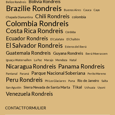
Bolivia Rondreis
Belize Rondreis
Brazilie Rondreis
Buenos Aires
Cauca
Cayo
Chili Rondreis
colombia
Chapada Diamantina
Colombia Rondreis
Costa Rica Rondreis
Córdoba
Ecuador Rondreis
El Calafate
El Chaltén
El Salvador Rondreis
Esteros del Iberá
Guatemala Rondreis
Guyana Rondreis
Iberá Moerassen
Iguaçu Watervallen
La Paz
Marajo
Mendoza
Natal
Panama Rondreis
Nicaragua Rondreis
Parque Nacional Soberiana
Pantanal
Paraná
Perito Moreno
Peru Rondreis
Rio de Janeiro
PN Los Glaciares
Puna
Salta
Tikal
Sierra Nevada de Santa Marta
San Agustín
Ushuaia
Uyuni
Venezuela Rondreis
CONTACTFORMULIER