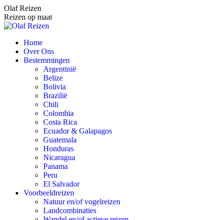
Spring
Olaf Reizen
naar
Reizen op maat
content
Home
Over Ons
Bestemmingen
Argentinië
Belize
Bolivia
Brazilië
Chili
Colombia
Costa Rica
Ecuador & Galapagos
Guatemala
Honduras
Nicaragua
Panama
Peru
El Salvador
Voorbeeldreizen
Natuur en/of vogelreizen
Landcombinaties
Wandel en/of actieve reizen