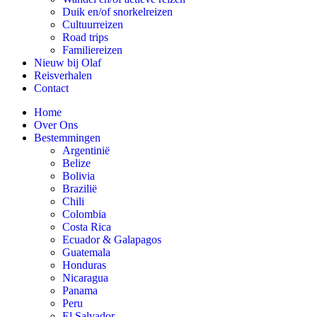
Duik en/of snorkelreizen
Cultuurreizen
Road trips
Familiereizen
Nieuw bij Olaf
Reisverhalen
Contact
Home
Over Ons
Bestemmingen
Argentinië
Belize
Bolivia
Brazilië
Chili
Colombia
Costa Rica
Ecuador & Galapagos
Guatemala
Honduras
Nicaragua
Panama
Peru
El Salvador