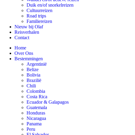
Duik en/of snorkelreizen
Cultuurreizen
Road trips
Familiereizen
Nieuw bij Olaf
Reisverhalen
Contact
Home
Over Ons
Bestemmingen
Argentinië
Belize
Bolivia
Brazilië
Chili
Colombia
Costa Rica
Ecuador & Galapagos
Guatemala
Honduras
Nicaragua
Panama
Peru
El Salvador