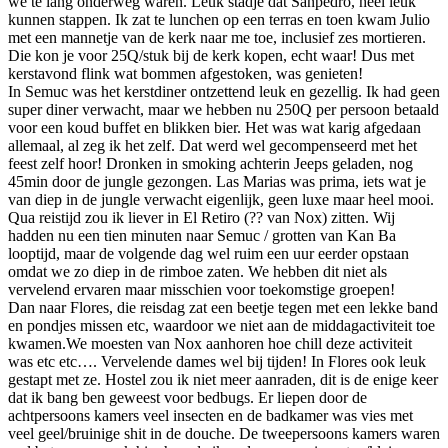
we te lang onderweg waren. Leuk stadje dat Sanpedro, heel leuk
kunnen stappen. Ik zat te lunchen op een terras en toen kwam Julio
met een mannetje van de kerk naar me toe, inclusief zes mortieren.
Die kon je voor 25Q/stuk bij de kerk kopen, echt waar! Dus met
kerstavond flink wat bommen afgestoken, was genieten!
In Semuc was het kerstdiner ontzettend leuk en gezellig. Ik had geen
super diner verwacht, maar we hebben nu 250Q per persoon betaald
voor een koud buffet en blikken bier. Het was wat karig afgedaan
allemaal, al zeg ik het zelf. Dat werd wel gecompenseerd met het
feest zelf hoor! Dronken in smoking achterin Jeeps geladen, nog
45min door de jungle gezongen. Las Marias was prima, iets wat je
van diep in de jungle verwacht eigenlijk, geen luxe maar heel mooi.
Qua reistijd zou ik liever in El Retiro (?? van Nox) zitten. Wij
hadden nu een tien minuten naar Semuc / grotten van Kan Ba
looptijd, maar de volgende dag wel ruim een uur eerder opstaan
omdat we zo diep in de rimboe zaten. We hebben dit niet als
vervelend ervaren maar misschien voor toekomstige groepen!
Dan naar Flores, die reisdag zat een beetje tegen met een lekke band
en pondjes missen etc, waardoor we niet aan de middagactiviteit toe
kwamen.We moesten van Nox aanhoren hoe chill deze activiteit
was etc etc…. Vervelende dames wel bij tijden! In Flores ook leuk
gestapt met ze. Hostel zou ik niet meer aanraden, dit is de enige keer
dat ik bang ben geweest voor bedbugs. Er liepen door de
achtpersoons kamers veel insecten en de badkamer was vies met
veel geel/bruinige shit in de douche. De tweepersoons kamers waren