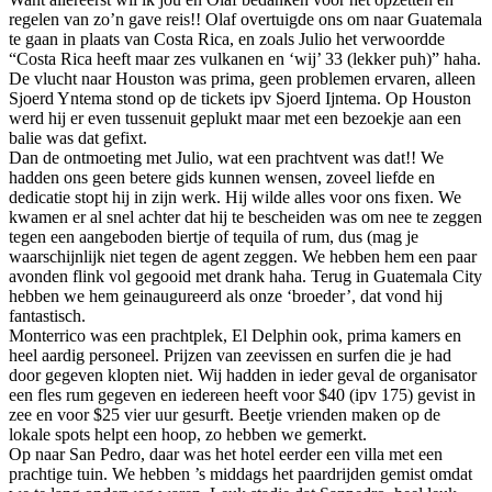
regelen van zo’n gave reis!! Olaf overtuigde ons om naar Guatemala
te gaan in plaats van Costa Rica, en zoals Julio het verwoordde
“Costa Rica heeft maar zes vulkanen en ‘wij’ 33 (lekker puh)” haha.
De vlucht naar Houston was prima, geen problemen ervaren, alleen
Sjoerd Yntema stond op de tickets ipv Sjoerd Ijntema. Op Houston
werd hij er even tussenuit geplukt maar met een bezoekje aan een
balie was dat gefixt.
Dan de ontmoeting met Julio, wat een prachtvent was dat!! We
hadden ons geen betere gids kunnen wensen, zoveel liefde en
dedicatie stopt hij in zijn werk. Hij wilde alles voor ons fixen. We
kwamen er al snel achter dat hij te bescheiden was om nee te zeggen
tegen een aangeboden biertje of tequila of rum, dus (mag je
waarschijnlijk niet tegen de agent zeggen. We hebben hem een paar
avonden flink vol gegooid met drank haha. Terug in Guatemala City
hebben we hem geinaugureerd als onze ‘broeder’, dat vond hij
fantastisch.
Monterrico was een prachtplek, El Delphin ook, prima kamers en
heel aardig personeel. Prijzen van zeevissen en surfen die je had
door gegeven klopten niet. Wij hadden in ieder geval de organisator
een fles rum gegeven en iedereen heeft voor $40 (ipv 175) gevist in
zee en voor $25 vier uur gesurft. Beetje vrienden maken op de
lokale spots helpt een hoop, zo hebben we gemerkt.
Op naar San Pedro, daar was het hotel eerder een villa met een
prachtige tuin. We hebben ’s middags het paardrijden gemist omdat