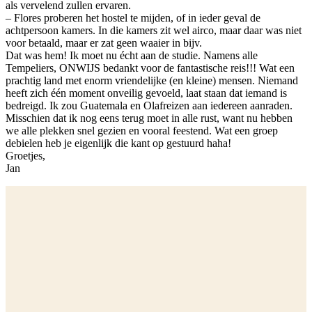
als vervelend zullen ervaren.
– Flores proberen het hostel te mijden, of in ieder geval de
achtpersoon kamers. In die kamers zit wel airco, maar daar was niet
voor betaald, maar er zat geen waaier in bijv.
Dat was hem! Ik moet nu écht aan de studie. Namens alle
Tempeliers, ONWIJS bedankt voor de fantastische reis!!! Wat een
prachtig land met enorm vriendelijke (en kleine) mensen. Niemand
heeft zich één moment onveilig gevoeld, laat staan dat iemand is
bedreigd. Ik zou Guatemala en Olafreizen aan iedereen aanraden.
Misschien dat ik nog eens terug moet in alle rust, want nu hebben
we alle plekken snel gezien en vooral feestend. Wat een groep
debielen heb je eigenlijk die kant op gestuurd haha!
Groetjes,
Jan