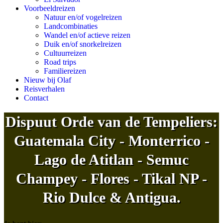
Voorbeeldreizen
Natuur en/of vogelreizen
Landcombinaties
Wandel en/of actieve reizen
Duik en/of snorkelreizen
Cultuurreizen
Road trips
Familiereizen
Nieuw bij Olaf
Reisverhalen
Contact
Dispuut Orde van de Tempeliers:
Guatemala City - Monterrico -
Lago de Atitlan - Semuc
Champey - Flores - Tikal NP -
Rio Dulce & Antigua.