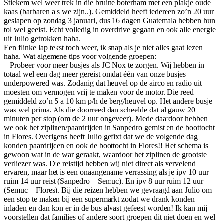
Stiekem wel weer trek in die bruine boterham met een plakje oude
kaas (barbaren als we zijn..). Gemiddeld heeft iedereen zo’n 20 uur
geslapen op zondag 3 januari, dus 16 dagen Guatemala hebben hun
tol wel geeist. Echt volledig in overdrive gegaan en ook alle energie
uit Julio getrokken haha.
Een flinke lap tekst toch weer, ik snap als je niet alles gaat lezen
haha. Wat algemene tips voor volgende groepen:
– Probeer voor meer busjes als JC Nox te zorgen. Wij hebben in
totaal wel een dag meer gereist omdat één van onze busjes
underpowered was. Zodanig dat heuvel op de airco en radio uit
moesten om vermogen vrij te maken voor de motor. Die reed
gemiddeld zo’n 5 a 10 km p/h de berg/heuvel op. Het andere busje
was wel prima. Als die doorreed dan scheelde dat al gauw 20
minuten per stop (om de 2 uur ongeveer). Mede daardoor hebben
we ook het ziplinen/paardrijden in Sanpedro gemist en de boottocht
in Flores. Overigens heeft Julio gefixt dat we de volgende dag
konden paardrijden en ook de boottocht in Flores!! Het schema is
gewoon wat in de war geraakt, waardoor het ziplinen de grootste
verliezer was. Die reistijd hebben wij niet direct als vervelend
ervaren, maar het is een onaangename verrassing als je ipv 10 uur
ruim 14 uur reist (Sanpedro – Semuc). En ipv 8 uur ruim 12 uur
(Semuc – Flores). Bij die reizen hebben we gevraagd aan Julio om
een stop te maken bij een supermarkt zodat we drank konden
inladen en dan kon er in de bus alvast gefeest worden! Ik kan mij
voorstellen dat families of andere soort groepen dit niet doen en wel