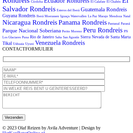
Rondreis
El
Ecuador Rondreis
Córdoba
El Calafate
El Chaltén
Salvador Rondreis
Guatemala Rondreis
Esteros del Iberá
Guyana Rondreis
Iberá Moerassen
Iguaçu Watervallen
La Paz
Marajo
Mendoza
Natal
Panama Rondreis
Nicaragua Rondreis
Pantanal
Paraná
Peru Rondreis
Parque Nacional Soberiana
Perito Moreno
PN
Rio de Janeiro
Sierra Nevada de Santa Marta
Los Glaciares
Puna
Salta
San Agustín
Venezuela Rondreis
Tikal
Ushuaia
Uyuni
CONTACTFORMULIER
© 2023 Olaf Reizen by Avila Adventure | Design by