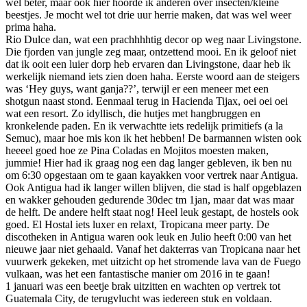
wel beter, maar ook hier hoorde ik anderen over insecten/kleine
beestjes. Je mocht wel tot drie uur herrie maken, dat was wel weer
prima haha.
Rio Dulce dan, wat een prachhhhtig decor op weg naar Livingstone.
Die fjorden van jungle zeg maar, ontzettend mooi. En ik geloof niet
dat ik ooit een luier dorp heb ervaren dan Livingstone, daar heb ik
werkelijk niemand iets zien doen haha. Eerste woord aan de steigers
was ‘Hey guys, want ganja??’, terwijl er een meneer met een
shotgun naast stond. Eenmaal terug in Hacienda Tijax, oei oei oei
wat een resort. Zo idyllisch, die hutjes met hangbruggen en
kronkelende paden. En ik verwachtte iets redelijk primitiefs (a la
Semuc), maar hoe mis kon ik het hebben! De barmannen wisten ook
heeeel goed hoe ze Pina Coladas en Mojitos moesten maken,
jummie! Hier had ik graag nog een dag langer gebleven, ik ben nu
om 6:30 opgestaan om te gaan kayakken voor vertrek naar Antigua.
Ook Antigua had ik langer willen blijven, die stad is half opgeblazen
en wakker gehouden gedurende 30dec tm 1jan, maar dat was maar
de helft. De andere helft staat nog! Heel leuk gestapt, de hostels ook
goed. El Hostal iets luxer en relaxt, Tropicana meer party. De
discotheken in Antigua waren ook leuk en Julio heeft 0:00 van het
nieuwe jaar niet gehaald. Vanaf het dakterras van Tropicana naar het
vuurwerk gekeken, met uitzicht op het stromende lava van de Fuego
vulkaan, was het een fantastische manier om 2016 in te gaan!
1 januari was een beetje brak uitzitten en wachten op vertrek tot
Guatemala City, de terugvlucht was iedereen stuk en voldaan.