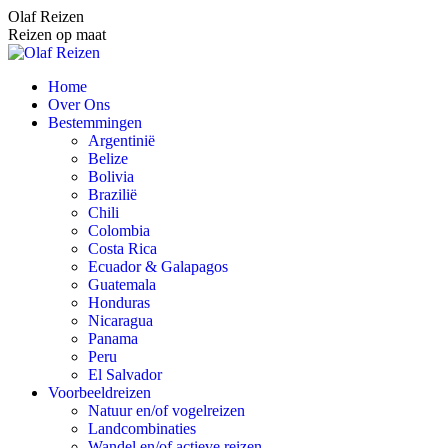
Spring
Olaf Reizen
naar
Reizen op maat
content
Home
Over Ons
Bestemmingen
Argentinië
Belize
Bolivia
Brazilië
Chili
Colombia
Costa Rica
Ecuador & Galapagos
Guatemala
Honduras
Nicaragua
Panama
Peru
El Salvador
Voorbeeldreizen
Natuur en/of vogelreizen
Landcombinaties
Wandel en/of actieve reizen