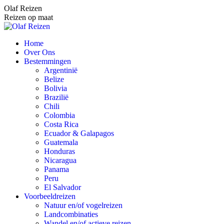
Spring
Olaf Reizen
naar
Reizen op maat
content
Home
Over Ons
Bestemmingen
Argentinië
Belize
Bolivia
Brazilië
Chili
Colombia
Costa Rica
Ecuador & Galapagos
Guatemala
Honduras
Nicaragua
Panama
Peru
El Salvador
Voorbeeldreizen
Natuur en/of vogelreizen
Landcombinaties
Wandel en/of actieve reizen