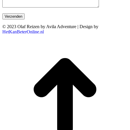
© 2023 Olaf Reizen by Avila Adventure | Design by
HetKanBeterOnline.nl
T
n
b