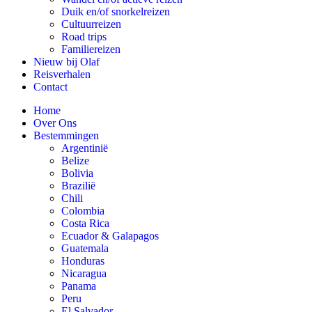
Duik en/of snorkelreizen
Cultuurreizen
Road trips
Familiereizen
Nieuw bij Olaf
Reisverhalen
Contact
Home
Over Ons
Bestemmingen
Argentinië
Belize
Bolivia
Brazilië
Chili
Colombia
Costa Rica
Ecuador & Galapagos
Guatemala
Honduras
Nicaragua
Panama
Peru
El Salvador