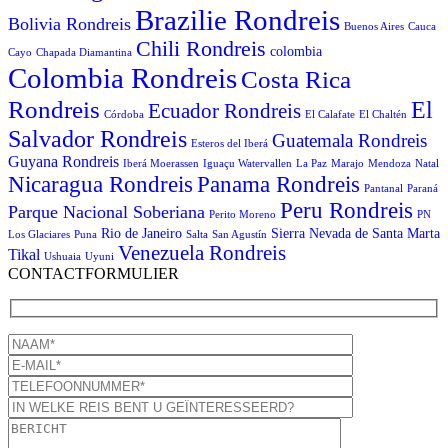
Brazilie Rondreis
Bolivia Rondreis
Buenos Aires
Cauca
Chili Rondreis
colombia
Cayo
Chapada Diamantina
Colombia Rondreis
Costa Rica
Rondreis
El
Ecuador Rondreis
Córdoba
El Calafate
El Chaltén
Salvador Rondreis
Guatemala Rondreis
Esteros del Iberá
Guyana Rondreis
Iberá Moerassen
Iguaçu Watervallen
La Paz
Marajo
Mendoza
Natal
Panama Rondreis
Nicaragua Rondreis
Pantanal
Paraná
Peru Rondreis
Parque Nacional Soberiana
Perito Moreno
PN
Rio de Janeiro
Sierra Nevada de Santa Marta
Los Glaciares
Puna
Salta
San Agustín
Venezuela Rondreis
Tikal
Ushuaia
Uyuni
CONTACTFORMULIER