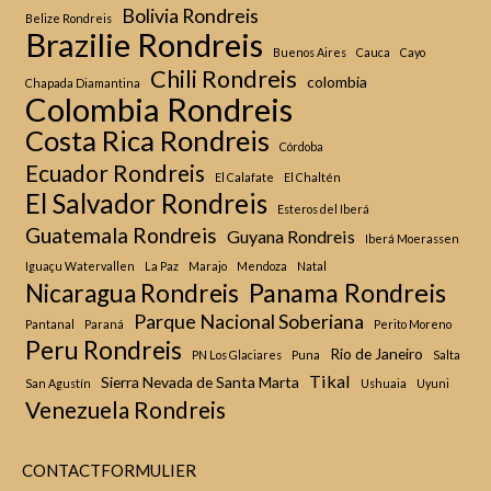
Bolivia Rondreis
Belize Rondreis
Brazilie Rondreis
Buenos Aires
Cauca
Cayo
Chili Rondreis
colombia
Chapada Diamantina
Colombia Rondreis
Costa Rica Rondreis
Córdoba
Ecuador Rondreis
El Calafate
El Chaltén
El Salvador Rondreis
Esteros del Iberá
Guatemala Rondreis
Guyana Rondreis
Iberá Moerassen
Iguaçu Watervallen
La Paz
Marajo
Mendoza
Natal
Panama Rondreis
Nicaragua Rondreis
Parque Nacional Soberiana
Pantanal
Paraná
Perito Moreno
Peru Rondreis
Rio de Janeiro
PN Los Glaciares
Puna
Salta
Tikal
Sierra Nevada de Santa Marta
San Agustín
Ushuaia
Uyuni
Venezuela Rondreis
CONTACTFORMULIER