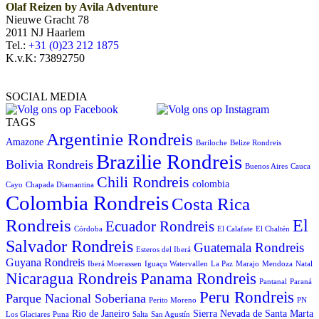
Olaf Reizen by Avila Adventure
Nieuwe Gracht 78
2011 NJ Haarlem
Tel.:
+31 (0)23 212 1875
K.v.K: 73892750
SOCIAL MEDIA
TAGS
Argentinie Rondreis
Amazone
Bariloche
Belize Rondreis
Brazilie Rondreis
Bolivia Rondreis
Buenos Aires
Cauca
Chili Rondreis
colombia
Cayo
Chapada Diamantina
Colombia Rondreis
Costa Rica
Rondreis
El
Ecuador Rondreis
Córdoba
El Calafate
El Chaltén
Salvador Rondreis
Guatemala Rondreis
Esteros del Iberá
Guyana Rondreis
Iberá Moerassen
Iguaçu Watervallen
La Paz
Marajo
Mendoza
Natal
Panama Rondreis
Nicaragua Rondreis
Pantanal
Paraná
Peru Rondreis
Parque Nacional Soberiana
Perito Moreno
PN
Rio de Janeiro
Sierra Nevada de Santa Marta
Los Glaciares
Puna
Salta
San Agustín