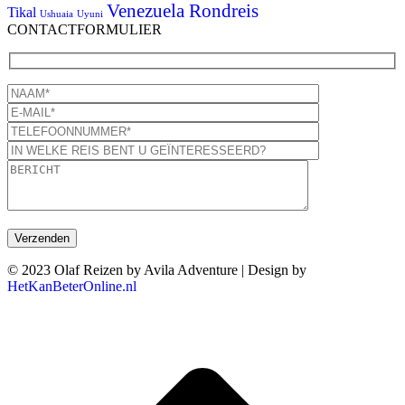
Venezuela Rondreis
Tikal
Ushuaia
Uyuni
CONTACTFORMULIER
© 2023 Olaf Reizen by Avila Adventure | Design by
HetKanBeterOnline.nl
T
n
b