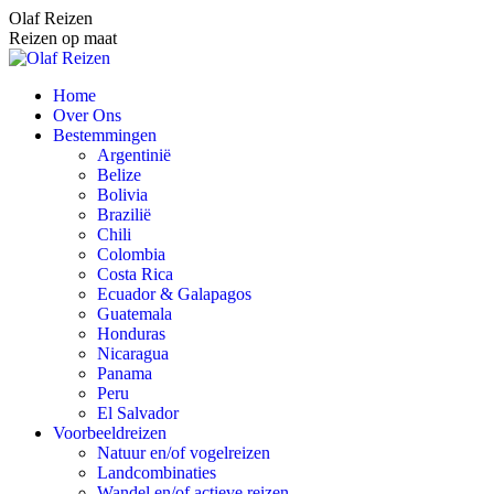
Spring
Olaf Reizen
naar
Reizen op maat
content
Home
Over Ons
Bestemmingen
Argentinië
Belize
Bolivia
Brazilië
Chili
Colombia
Costa Rica
Ecuador & Galapagos
Guatemala
Honduras
Nicaragua
Panama
Peru
El Salvador
Voorbeeldreizen
Natuur en/of vogelreizen
Landcombinaties
Wandel en/of actieve reizen