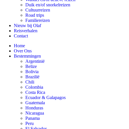
Duik en/of snorkelreizen
Cultuurreizen
Road trips
Familiereizen
Nieuw bij Olaf
Reisverhalen
Contact
Home
Over Ons
Bestemmingen
Argentinië
Belize
Bolivia
Brazilië
Chili
Colombia
Costa Rica
Ecuador & Galapagos
Guatemala
Honduras
Nicaragua
Panama
Peru
El Salvador