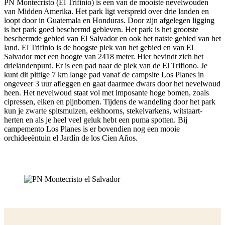
PN Montecristo (El Trifinio) is een van de mooiste nevelwouden
van Midden Amerika. Het park ligt verspreid over drie landen en
loopt door in Guatemala en Honduras. Door zijn afgelegen ligging
is het park goed beschermd gebleven. Het park is het grootste
beschermde gebied van El Salvador en ook het natste gebied van het
land. El Trifinio is de hoogste piek van het gebied en van El
Salvador met een hoogte van 2418 meter. Hier bevindt zich het
drielandenpunt. Er is een pad naar de piek van de El Trifiono. Je
kunt dit pittige 7 km lange pad vanaf de campsite Los Planes in
ongeveer 3 uur afleggen en gaat daarmee dwars door het nevelwoud
heen. Het nevelwoud staat vol met imposante hoge bomen, zoals
cipressen, eiken en pijnbomen. Tijdens de wandeling door het park
kun je zwarte spitsmuizen, eekhoorns, stekelvarkens, witstaart-
herten en als je heel veel geluk hebt een puma spotten. Bij
campemento Los Planes is er bovendien nog een mooie
orchideeëntuin el Jardín de los Cien Años.