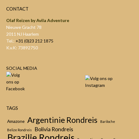
CONTACT
Olaf Reizen by Avila Adventure
Nieuwe Gracht 78
2011 NJ Haarlem
Tel.:
+31 (0)23 212 1875
K.v.K: 73892750
SOCIAL MEDIA
TAGS
Argentinie Rondreis
Amazone
Bariloche
Bolivia Rondreis
Belize Rondreis
Brazilie Rondreis