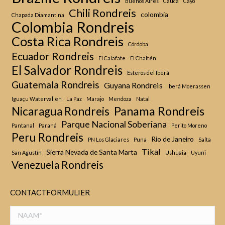
Buenos Aires
Cauca
Cayo
Chili Rondreis
colombia
Chapada Diamantina
Colombia Rondreis
Costa Rica Rondreis
Córdoba
Ecuador Rondreis
El Calafate
El Chaltén
El Salvador Rondreis
Esteros del Iberá
Guatemala Rondreis
Guyana Rondreis
Iberá Moerassen
Iguaçu Watervallen
La Paz
Marajo
Mendoza
Natal
Panama Rondreis
Nicaragua Rondreis
Parque Nacional Soberiana
Pantanal
Paraná
Perito Moreno
Peru Rondreis
Rio de Janeiro
PN Los Glaciares
Puna
Salta
Tikal
Sierra Nevada de Santa Marta
San Agustín
Ushuaia
Uyuni
Venezuela Rondreis
CONTACTFORMULIER