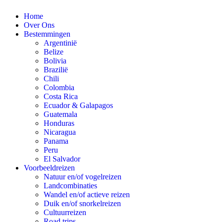
Spring
Home
naar
Over Ons
content
Bestemmingen
Argentinië
Belize
Bolivia
Brazilië
Chili
Colombia
Costa Rica
Ecuador & Galapagos
Guatemala
Honduras
Nicaragua
Panama
Peru
El Salvador
Voorbeeldreizen
Natuur en/of vogelreizen
Landcombinaties
Wandel en/of actieve reizen
Duik en/of snorkelreizen
Cultuurreizen
Road trips