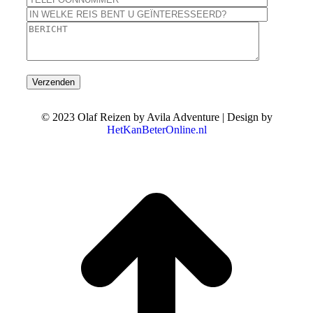
© 2023 Olaf Reizen by Avila Adventure | Design by
HetKanBeterOnline.nl
T
n
b