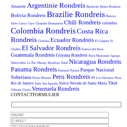
Argentinie Rondreis
Amazone
Bariloche
Belize Rondreis
Brazilie Rondreis
Bolivia Rondreis
Buenos
Chili Rondreis
colombia
Aires
Cauca
Cayo
Chapada Diamantina
Colombia Rondreis
Costa Rica
Rondreis
Ecuador Rondreis
Córdoba
El Calafate
El
El Salvador Rondreis
Chaltén
Esteros del Iberá
Guatemala Rondreis
Guyana Rondreis
Iberá Moerassen
Iguaçu
Nicaragua Rondreis
Watervallen
La Paz
Marajo
Mendoza
Natal
Panama Rondreis
Parque Nacional
Pantanal
Paraná
Peru Rondreis
Soberiana
Perito Moreno
PN Los Glaciares
Puna
Tikal
Rio de Janeiro
Sierra Nevada de Santa Marta
Salta
San Agustín
Venezuela Rondreis
Ushuaia
Uyuni
CONTACTFORMULIER