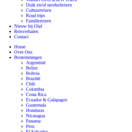
Duik en/of snorkelreizen
Cultuurreizen
Road trips
Familiereizen
Nieuw bij Olaf
Reisverhalen
Contact
Home
Over Ons
Bestemmingen
Argentinië
Belize
Bolivia
Brazilië
Chili
Colombia
Costa Rica
Ecuador & Galapagos
Guatemala
Honduras
Nicaragua
Panama
Peru
El Salvador