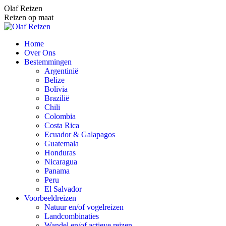
Spring
Olaf Reizen
naar
Reizen op maat
content
Home
Over Ons
Bestemmingen
Argentinië
Belize
Bolivia
Brazilië
Chili
Colombia
Costa Rica
Ecuador & Galapagos
Guatemala
Honduras
Nicaragua
Panama
Peru
El Salvador
Voorbeeldreizen
Natuur en/of vogelreizen
Landcombinaties
Wandel en/of actieve reizen