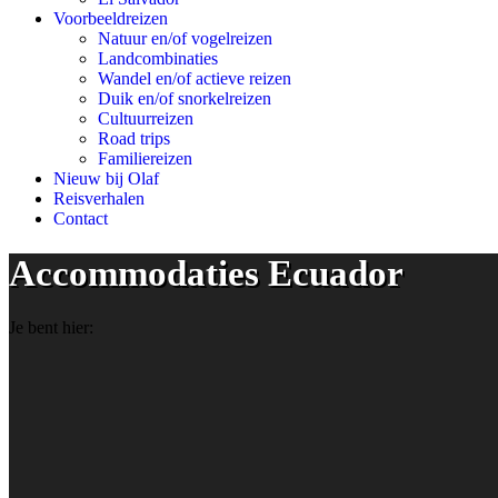
Voorbeeldreizen
Natuur en/of vogelreizen
Landcombinaties
Wandel en/of actieve reizen
Duik en/of snorkelreizen
Cultuurreizen
Road trips
Familiereizen
Nieuw bij Olaf
Reisverhalen
Contact
Accommodaties Ecuador
Je bent hier: