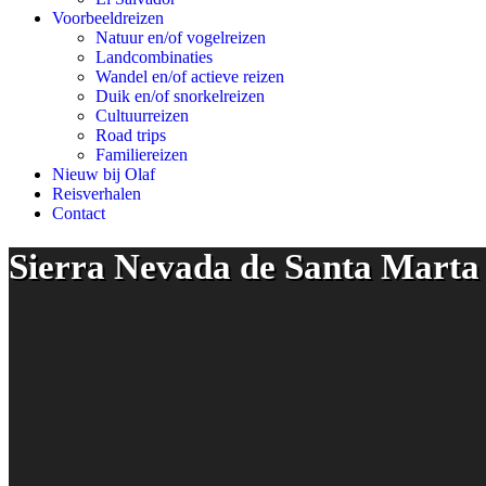
Voorbeeldreizen
Natuur en/of vogelreizen
Landcombinaties
Wandel en/of actieve reizen
Duik en/of snorkelreizen
Cultuurreizen
Road trips
Familiereizen
Nieuw bij Olaf
Reisverhalen
Contact
Sierra Nevada de Santa Marta