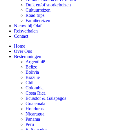
Duik en/of snorkelreizen
Cultuurreizen
Road trips
Familiereizen
Nieuw bij Olaf
Reisverhalen
Contact
Home
Over Ons
Bestemmingen
Argentinië
Belize
Bolivia
Brazilië
Chili
Colombia
Costa Rica
Ecuador & Galapagos
Guatemala
Honduras
Nicaragua
Panama
Peru
El Salvador