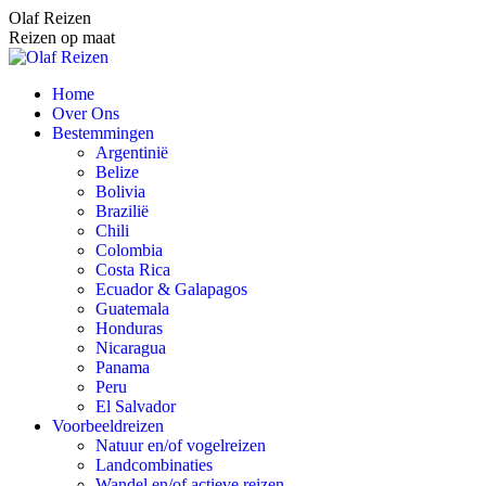
Spring
Olaf Reizen
naar
Reizen op maat
content
Home
Over Ons
Bestemmingen
Argentinië
Belize
Bolivia
Brazilië
Chili
Colombia
Costa Rica
Ecuador & Galapagos
Guatemala
Honduras
Nicaragua
Panama
Peru
El Salvador
Voorbeeldreizen
Natuur en/of vogelreizen
Landcombinaties
Wandel en/of actieve reizen