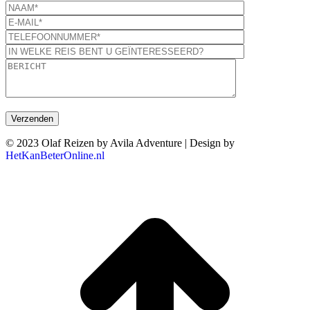
© 2023 Olaf Reizen by Avila Adventure | Design by
HetKanBeterOnline.nl
T
n
b