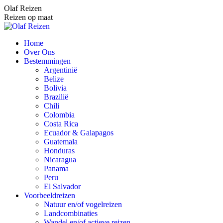
Spring
Olaf Reizen
naar
Reizen op maat
content
Home
Over Ons
Bestemmingen
Argentinië
Belize
Bolivia
Brazilië
Chili
Colombia
Costa Rica
Ecuador & Galapagos
Guatemala
Honduras
Nicaragua
Panama
Peru
El Salvador
Voorbeeldreizen
Natuur en/of vogelreizen
Landcombinaties
Wandel en/of actieve reizen