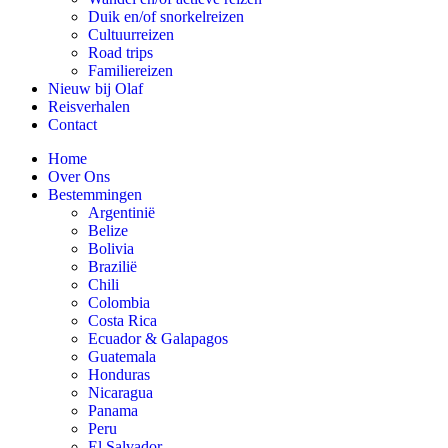
Duik en/of snorkelreizen
Cultuurreizen
Road trips
Familiereizen
Nieuw bij Olaf
Reisverhalen
Contact
Home
Over Ons
Bestemmingen
Argentinië
Belize
Bolivia
Brazilië
Chili
Colombia
Costa Rica
Ecuador & Galapagos
Guatemala
Honduras
Nicaragua
Panama
Peru
El Salvador