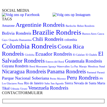
SOCIAL MEDIA
TAGS
Argentinie Rondreis
Amazone
Bariloche
Belize Rondreis
Brazilie Rondreis
Bolivia Rondreis
Buenos Aires
Cauca
Chili Rondreis
colombia
Cayo
Chapada Diamantina
Colombia Rondreis
Costa Rica
Rondreis
El
Ecuador Rondreis
Córdoba
El Calafate
El Chaltén
Salvador Rondreis
Guatemala Rondreis
Esteros del Iberá
Guyana Rondreis
Iberá Moerassen
Iguaçu Watervallen
La Paz
Marajo
Mendoza
Natal
Panama Rondreis
Nicaragua Rondreis
Pantanal
Paraná
Peru Rondreis
Parque Nacional Soberiana
Perito Moreno
PN
Rio de Janeiro
Sierra Nevada de Santa Marta
Los Glaciares
Puna
Salta
San Agustín
Venezuela Rondreis
Tikal
Ushuaia
Uyuni
CONTACTFORMULIER