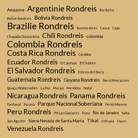
Argentinie Rondreis
Amazone
Bariloche
Bolivia Rondreis
Belize Rondreis
Brazilie Rondreis
Buenos Aires
Cauca
Cayo
Chili Rondreis
colombia
Chapada Diamantina
Colombia Rondreis
Costa Rica Rondreis
Córdoba
Ecuador Rondreis
El Calafate
El Chaltén
El Salvador Rondreis
Esteros del Iberá
Guatemala Rondreis
Guyana Rondreis
Iberá Moerassen
Iguaçu Watervallen
La Paz
Marajo
Mendoza
Natal
Panama Rondreis
Nicaragua Rondreis
Parque Nacional Soberiana
Pantanal
Paraná
Perito Moreno
Peru Rondreis
Rio de Janeiro
PN Los Glaciares
Puna
Salta
Tikal
Sierra Nevada de Santa Marta
San Agustín
Ushuaia
Uyuni
Venezuela Rondreis