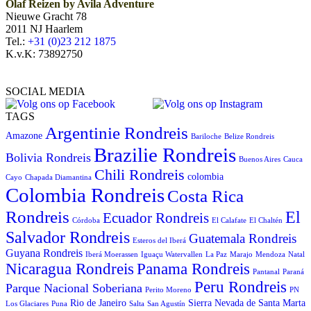
Olaf Reizen by Avila Adventure
Nieuwe Gracht 78
2011 NJ Haarlem
Tel.:
+31 (0)23 212 1875
K.v.K: 73892750
SOCIAL MEDIA
TAGS
Argentinie Rondreis
Amazone
Bariloche
Belize Rondreis
Brazilie Rondreis
Bolivia Rondreis
Buenos Aires
Cauca
Chili Rondreis
colombia
Cayo
Chapada Diamantina
Colombia Rondreis
Costa Rica
Rondreis
El
Ecuador Rondreis
Córdoba
El Calafate
El Chaltén
Salvador Rondreis
Guatemala Rondreis
Esteros del Iberá
Guyana Rondreis
Iberá Moerassen
Iguaçu Watervallen
La Paz
Marajo
Mendoza
Natal
Panama Rondreis
Nicaragua Rondreis
Pantanal
Paraná
Peru Rondreis
Parque Nacional Soberiana
Perito Moreno
PN
Rio de Janeiro
Sierra Nevada de Santa Marta
Los Glaciares
Puna
Salta
San Agustín