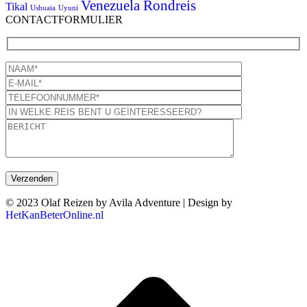
Venezuela Rondreis
Tikal
Ushuaia
Uyuni
CONTACTFORMULIER
© 2023 Olaf Reizen by Avila Adventure | Design by
HetKanBeterOnline.nl
T
n
b