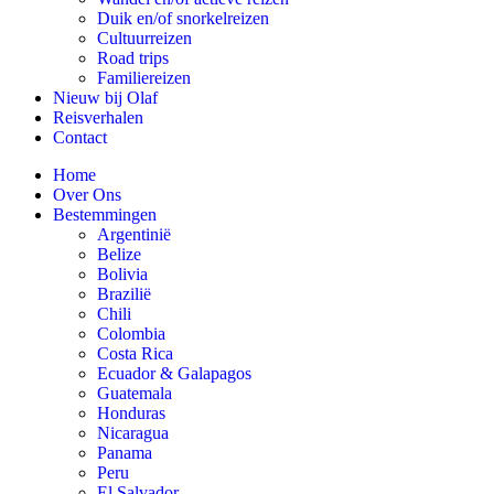
Duik en/of snorkelreizen
Cultuurreizen
Road trips
Familiereizen
Nieuw bij Olaf
Reisverhalen
Contact
Home
Over Ons
Bestemmingen
Argentinië
Belize
Bolivia
Brazilië
Chili
Colombia
Costa Rica
Ecuador & Galapagos
Guatemala
Honduras
Nicaragua
Panama
Peru
El Salvador