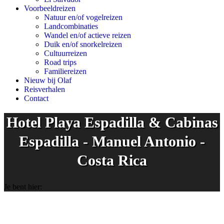
Voorbeeldreizen
Natuur en/of vogelreizen
Landcombinaties
Wandel en/of actieve reizen
Duik en/of snorkelreizen
Cultuurreizen
Road trips
Familiereizen
Nieuw bij Olaf
Reisverhalen
Contact
Hotel Playa Espadilla & Cabinas
Espadilla - Manuel Antonio -
Costa Rica
Je bent hier: