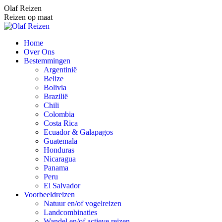
Spring
Olaf Reizen
naar
Reizen op maat
content
Home
Over Ons
Bestemmingen
Argentinië
Belize
Bolivia
Brazilië
Chili
Colombia
Costa Rica
Ecuador & Galapagos
Guatemala
Honduras
Nicaragua
Panama
Peru
El Salvador
Voorbeeldreizen
Natuur en/of vogelreizen
Landcombinaties
Wandel en/of actieve reizen