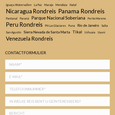
Iguaçu Watervallen
La Paz
Marajo
Mendoza
Natal
Panama Rondreis
Nicaragua Rondreis
Parque Nacional Soberiana
Pantanal
Paraná
Perito Moreno
Peru Rondreis
Rio de Janeiro
PN Los Glaciares
Puna
Salta
Tikal
Sierra Nevada de Santa Marta
San Agustín
Ushuaia
Uyuni
Venezuela Rondreis
CONTACTFORMULIER