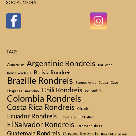
SOCIAL MEDIA
TAGS
Argentinie Rondreis
Amazone
Bariloche
Bolivia Rondreis
Belize Rondreis
Brazilie Rondreis
Buenos Aires
Cauca
Cayo
Chili Rondreis
colombia
Chapada Diamantina
Colombia Rondreis
Costa Rica Rondreis
Córdoba
Ecuador Rondreis
El Calafate
El Chaltén
El Salvador Rondreis
Esteros del Iberá
Guatemala Rondreis
Guyana Rondreis
Iberá Moerassen