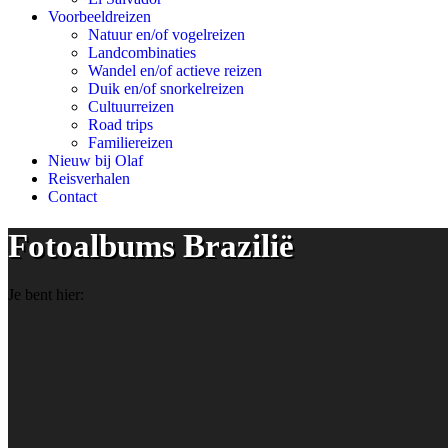
Voorbeeldreizen
Natuur en/of vogelreizen
Landcombinaties
Wandel en/of actieve reizen
Duik en/of snorkelreizen
Cultuurreizen
Road trips
Familiereizen
Nieuw bij Olaf
Reisverhalen
Contact
Fotoalbums Brazilië
Je bent hier: