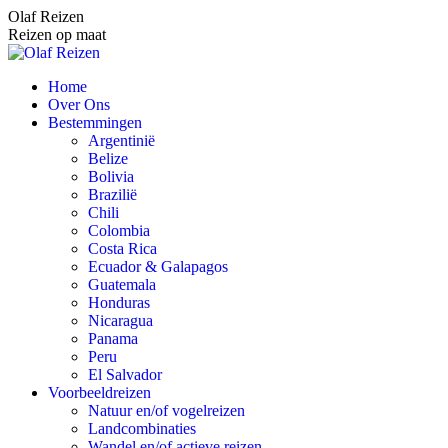
Spring
Olaf Reizen
naar
Reizen op maat
content
Home
Over Ons
Bestemmingen
Argentinië
Belize
Bolivia
Brazilië
Chili
Colombia
Costa Rica
Ecuador & Galapagos
Guatemala
Honduras
Nicaragua
Panama
Peru
El Salvador
Voorbeeldreizen
Natuur en/of vogelreizen
Landcombinaties
Wandel en/of actieve reizen