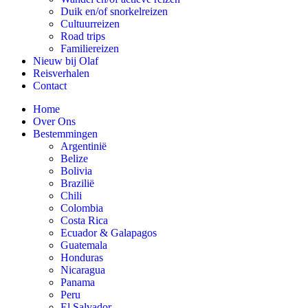
Duik en/of snorkelreizen
Cultuurreizen
Road trips
Familiereizen
Nieuw bij Olaf
Reisverhalen
Contact
Home
Over Ons
Bestemmingen
Argentinië
Belize
Bolivia
Brazilië
Chili
Colombia
Costa Rica
Ecuador & Galapagos
Guatemala
Honduras
Nicaragua
Panama
Peru
El Salvador