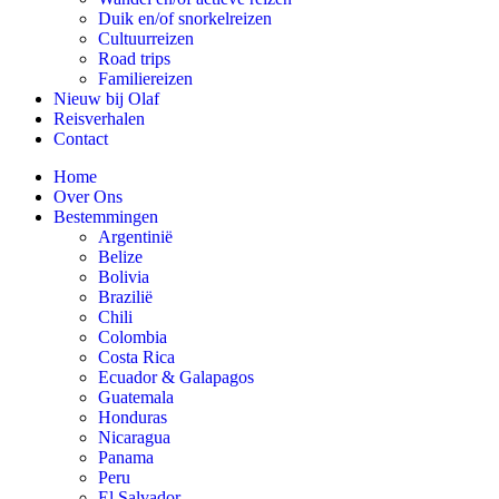
Duik en/of snorkelreizen
Cultuurreizen
Road trips
Familiereizen
Nieuw bij Olaf
Reisverhalen
Contact
Home
Over Ons
Bestemmingen
Argentinië
Belize
Bolivia
Brazilië
Chili
Colombia
Costa Rica
Ecuador & Galapagos
Guatemala
Honduras
Nicaragua
Panama
Peru
El Salvador