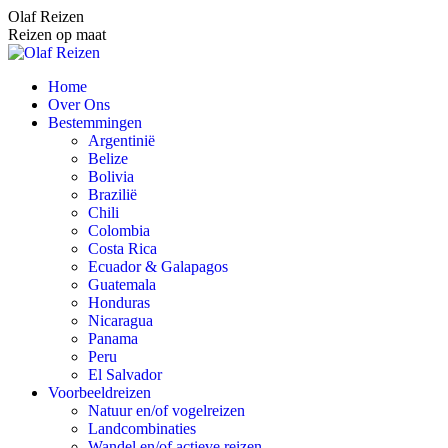
Spring
Olaf Reizen
naar
Reizen op maat
content
Home
Over Ons
Bestemmingen
Argentinië
Belize
Bolivia
Brazilië
Chili
Colombia
Costa Rica
Ecuador & Galapagos
Guatemala
Honduras
Nicaragua
Panama
Peru
El Salvador
Voorbeeldreizen
Natuur en/of vogelreizen
Landcombinaties
Wandel en/of actieve reizen