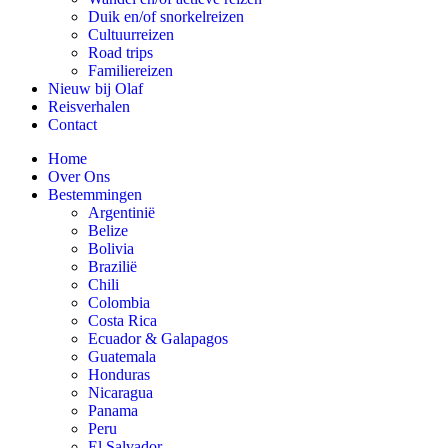
Duik en/of snorkelreizen
Cultuurreizen
Road trips
Familiereizen
Nieuw bij Olaf
Reisverhalen
Contact
Home
Over Ons
Bestemmingen
Argentinië
Belize
Bolivia
Brazilië
Chili
Colombia
Costa Rica
Ecuador & Galapagos
Guatemala
Honduras
Nicaragua
Panama
Peru
El Salvador