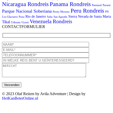
Panama Rondreis
Nicaragua Rondreis
Pantanal
Paraná
Peru Rondreis
Parque Nacional Soberiana
Perito Moreno
PN
Rio de Janeiro
Sierra Nevada de Santa Marta
Los Glaciares
Puna
Salta
San Agustín
Venezuela Rondreis
Tikal
Ushuaia
Uyuni
CONTACTFORMULIER
© 2023 Olaf Reizen by Avila Adventure | Design by
HetKanBeterOnline.nl
T
n
b