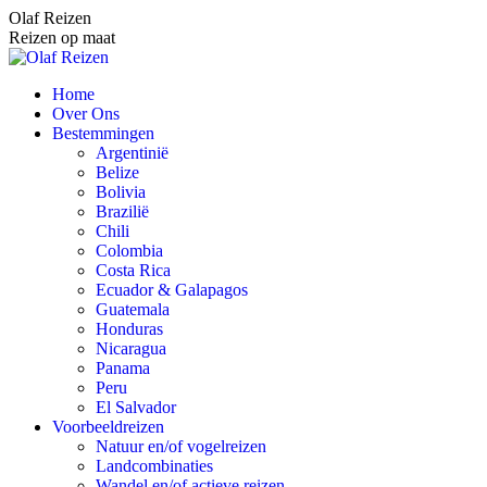
Spring
Olaf Reizen
naar
Reizen op maat
content
Home
Over Ons
Bestemmingen
Argentinië
Belize
Bolivia
Brazilië
Chili
Colombia
Costa Rica
Ecuador & Galapagos
Guatemala
Honduras
Nicaragua
Panama
Peru
El Salvador
Voorbeeldreizen
Natuur en/of vogelreizen
Landcombinaties
Wandel en/of actieve reizen