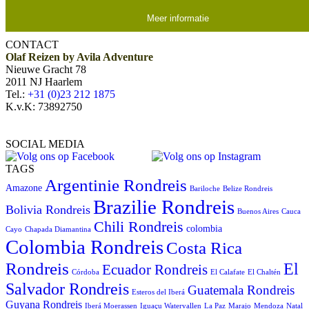
Meer informatie
CONTACT
Olaf Reizen by Avila Adventure
Nieuwe Gracht 78
2011 NJ Haarlem
Tel.:
+31 (0)23 212 1875
K.v.K: 73892750
SOCIAL MEDIA
TAGS
Argentinie Rondreis
Amazone
Bariloche
Belize Rondreis
Brazilie Rondreis
Bolivia Rondreis
Buenos Aires
Cauca
Chili Rondreis
colombia
Cayo
Chapada Diamantina
Colombia Rondreis
Costa Rica
Rondreis
El
Ecuador Rondreis
Córdoba
El Calafate
El Chaltén
Salvador Rondreis
Guatemala Rondreis
Esteros del Iberá
Guyana Rondreis
Iberá Moerassen
Iguaçu Watervallen
La Paz
Marajo
Mendoza
Natal