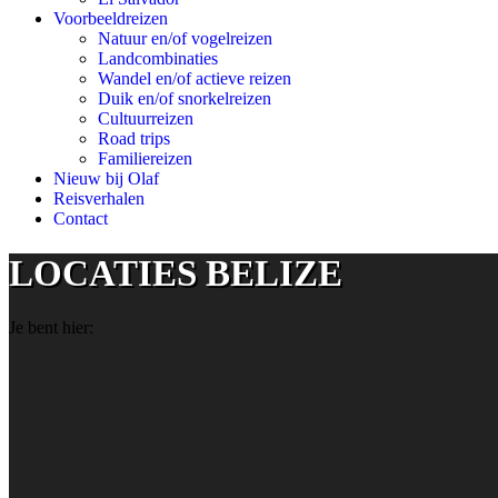
Voorbeeldreizen
Natuur en/of vogelreizen
Landcombinaties
Wandel en/of actieve reizen
Duik en/of snorkelreizen
Cultuurreizen
Road trips
Familiereizen
Nieuw bij Olaf
Reisverhalen
Contact
LOCATIES BELIZE
Je bent hier: