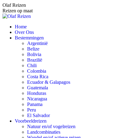
Spring
Olaf Reizen
naar
Reizen op maat
content
Home
Over Ons
Bestemmingen
Argentinië
Belize
Bolivia
Brazilië
Chili
Colombia
Costa Rica
Ecuador & Galapagos
Guatemala
Honduras
Nicaragua
Panama
Peru
El Salvador
Voorbeeldreizen
Natuur en/of vogelreizen
Landcombinaties
Wandel en/of actieve reizen