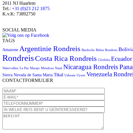
2011 NJ Haarlem
Tel.:
+31 (0)23 212 1875
K.v.K: 73892750
SOCIAL MEDIA
TAGS
Argentinie Rondreis
Bolivi
Amazone
Bariloche
Belize Rondreis
Rondreis
Costa Rica Rondreis
Ecuador
Córdoba
Pana
Nicaragua Rondreis
Watervallen
La Paz
Marajo
Mendoza
Natal
Venezuela Rondre
Tikal
Sierra Nevada de Santa Marta
Ushuaia
Uyuni
CONTACTFORMULIER