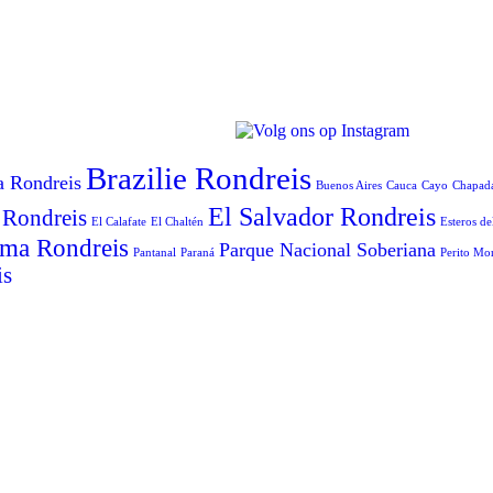
Brazilie Rondreis
a Rondreis
Buenos Aires
Cauca
Cayo
Chapad
El Salvador Rondreis
 Rondreis
El Calafate
El Chaltén
Esteros de
ma Rondreis
Parque Nacional Soberiana
Pantanal
Paraná
Perito Mo
is