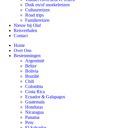
Duik en/of snorkelreizen
Cultuurreizen
Road trips
Familiereizen
Nieuw bij Olaf
Reisverhalen
Contact
Home
Over Ons
Bestemmingen
Argentinië
Belize
Bolivia
Brazilië
Chili
Colombia
Costa Rica
Ecuador & Galapagos
Guatemala
Honduras
Nicaragua
Panama
Peru
El Salvador