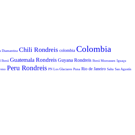
Colombia
Chili Rondreis
colombia
a Diamantina
Guatemala Rondreis
Guyana Rondreis
l Iberá
Iberá Moerassen
Iguaçu
Peru Rondreis
Rio de Janeiro
reno
PN Los Glaciares
Puna
Salta
San Agustín