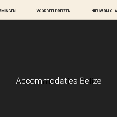
MMINGEN
VOORBEELDREIZEN
NIEUW BIJ OL
Accommodaties Belize
Je bent hier: