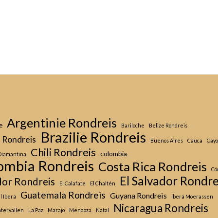
Argentinie Rondreis
e
Bariloche
Belize Rondreis
Brazilie Rondreis
a Rondreis
Buenos Aires
Cauca
Cayo
Chili Rondreis
colombia
Diamantina
ombia Rondreis
Costa Rica Rondreis
Có
El Salvador Rondre
or Rondreis
El Calafate
El Chaltén
Guatemala Rondreis
Guyana Rondreis
l Iberá
Iberá Moerassen
Nicaragua Rondreis
tervallen
La Paz
Marajo
Mendoza
Natal