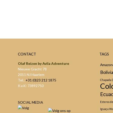
San Ignacio resort
Meer informatie
CONTACT
TAGS
Olaf Reizen by Avila Adventure
Amazon
Nieuwe Gracht 78
Bolivi
2011 NJ Haarlem
Tel.:
+31 (0)23 212 1875
Chapada 
Col
K.v.K: 73892750
Ecuad
SOCIAL MEDIA
Esteros de
Iguaçu Wa