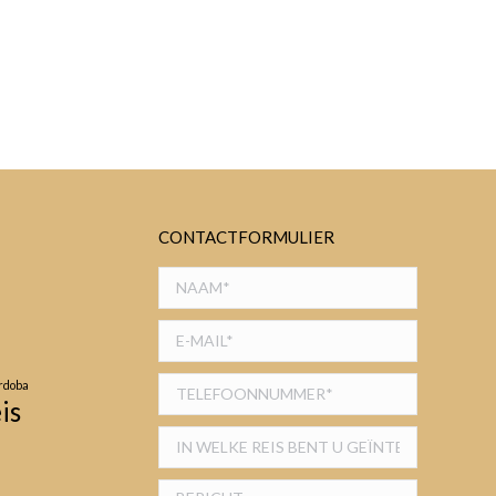
CONTACTFORMULIER
rdoba
is