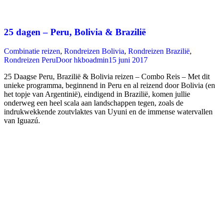
25 dagen – Peru, Bolivia & Brazilië
Combinatie reizen
,
Rondreizen Bolivia
,
Rondreizen Brazilië
,
Rondreizen Peru
Door
hkboadmin
15 juni 2017
25 Daagse Peru, Brazilië & Bolivia reizen – Combo Reis – Met dit
unieke programma, beginnend in Peru en al reizend door Bolivia (en
het topje van Argentinië), eindigend in Brazilië, komen jullie
onderweg een heel scala aan landschappen tegen, zoals de
indrukwekkende zoutvlaktes van Uyuni en de immense watervallen
van Iguazú.