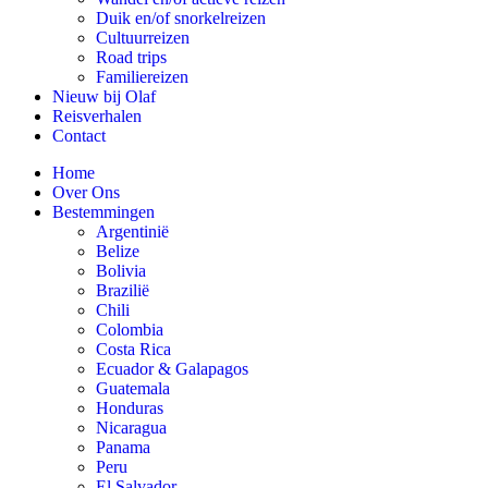
Duik en/of snorkelreizen
Cultuurreizen
Road trips
Familiereizen
Nieuw bij Olaf
Reisverhalen
Contact
Home
Over Ons
Bestemmingen
Argentinië
Belize
Bolivia
Brazilië
Chili
Colombia
Costa Rica
Ecuador & Galapagos
Guatemala
Honduras
Nicaragua
Panama
Peru
El Salvador