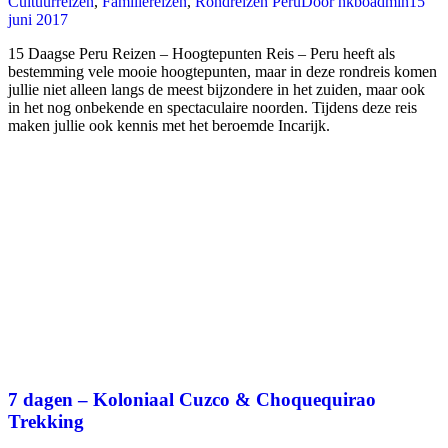
Cultuurreizen
,
Familiereizen
,
Rondreizen Peru
Door
hkboadmin
15
juni 2017
15 Daagse Peru Reizen – Hoogtepunten Reis – Peru heeft als
bestemming vele mooie hoogtepunten, maar in deze rondreis komen
jullie niet alleen langs de meest bijzondere in het zuiden, maar ook
in het nog onbekende en spectaculaire noorden. Tijdens deze reis
maken jullie ook kennis met het beroemde Incarijk.
7 dagen – Koloniaal Cuzco & Choquequirao
Trekking