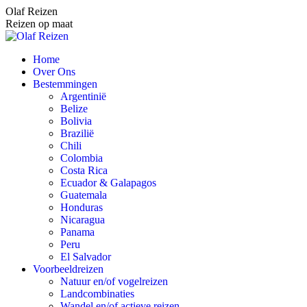
Spring
Olaf Reizen
naar
Reizen op maat
content
Home
Over Ons
Bestemmingen
Argentinië
Belize
Bolivia
Brazilië
Chili
Colombia
Costa Rica
Ecuador & Galapagos
Guatemala
Honduras
Nicaragua
Panama
Peru
El Salvador
Voorbeeldreizen
Natuur en/of vogelreizen
Landcombinaties
Wandel en/of actieve reizen