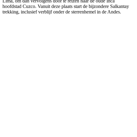
Lima, om dan vervolgens door te reizen naar de oude Inca
hoofdstad Cuzco. Vanuit deze plaats start de bijzondere Salkantay
trekking, inclusief verblijf onder de sterrenhemel in de Andes.