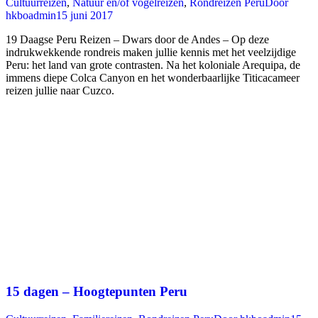
Cultuurreizen
,
Natuur en/of vogelreizen
,
Rondreizen Peru
Door
hkboadmin
15 juni 2017
19 Daagse Peru Reizen – Dwars door de Andes – Op deze
indrukwekkende rondreis maken jullie kennis met het veelzijdige
Peru: het land van grote contrasten. Na het koloniale Arequipa, de
immens diepe Colca Canyon en het wonderbaarlijke Titicacameer
reizen jullie naar Cuzco.
15 dagen – Hoogtepunten Peru