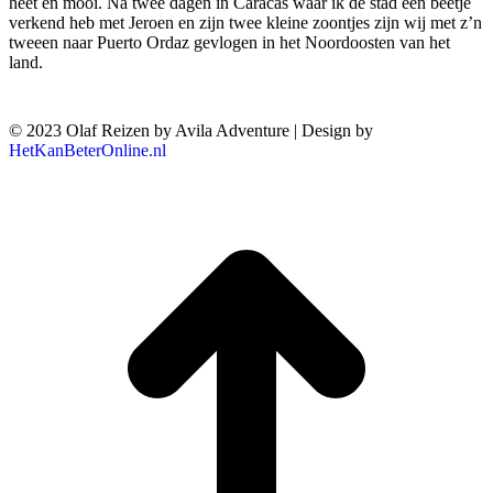
heet en mooi. Na twee dagen in Caracas waar ik de stad een beetje
verkend heb met Jeroen en zijn twee kleine zoontjes zijn wij met z’n
tweeen naar Puerto Ordaz gevlogen in het Noordoosten van het
land.
© 2023 Olaf Reizen by Avila Adventure | Design by
HetKanBeterOnline.nl
T
n
b