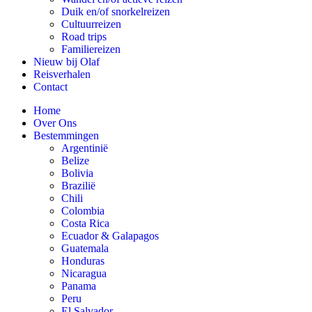
Duik en/of snorkelreizen
Cultuurreizen
Road trips
Familiereizen
Nieuw bij Olaf
Reisverhalen
Contact
Home
Over Ons
Bestemmingen
Argentinië
Belize
Bolivia
Brazilië
Chili
Colombia
Costa Rica
Ecuador & Galapagos
Guatemala
Honduras
Nicaragua
Panama
Peru
El Salvador