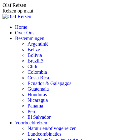
Spring
Olaf Reizen
naar
Reizen op maat
content
Home
Over Ons
Bestemmingen
Argentinië
Belize
Bolivia
Brazilië
Chili
Colombia
Costa Rica
Ecuador & Galapagos
Guatemala
Honduras
Nicaragua
Panama
Peru
El Salvador
Voorbeeldreizen
Natuur en/of vogelreizen
Landcombinaties
Wandel en/of actieve reizen