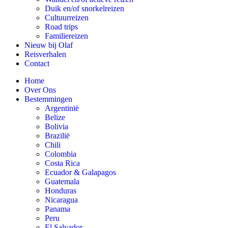
Duik en/of snorkelreizen
Cultuurreizen
Road trips
Familiereizen
Nieuw bij Olaf
Reisverhalen
Contact
Home
Over Ons
Bestemmingen
Argentinië
Belize
Bolivia
Brazilië
Chili
Colombia
Costa Rica
Ecuador & Galapagos
Guatemala
Honduras
Nicaragua
Panama
Peru
El Salvador