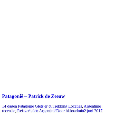
Patagonië – Patrick de Zeeuw
14 dagen Patagonië Gletsjer & Trekking Locaties
,
Argentinië
recensie
,
Reisverhalen Argentinië
Door
hkboadmin
2 juni 2017