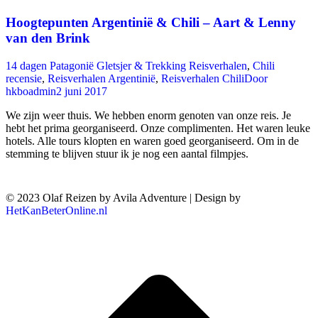
Hoogtepunten Argentinië & Chili – Aart & Lenny
van den Brink
14 dagen Patagonië Gletsjer & Trekking Reisverhalen
,
Chili
recensie
,
Reisverhalen Argentinië
,
Reisverhalen Chili
Door
hkboadmin
2 juni 2017
We zijn weer thuis. We hebben enorm genoten van onze reis. Je
hebt het prima georganiseerd. Onze complimenten. Het waren leuke
hotels. Alle tours klopten en waren goed georganiseerd. Om in de
stemming te blijven stuur ik je nog een aantal filmpjes.
© 2023 Olaf Reizen by Avila Adventure | Design by
HetKanBeterOnline.nl
T
n
b