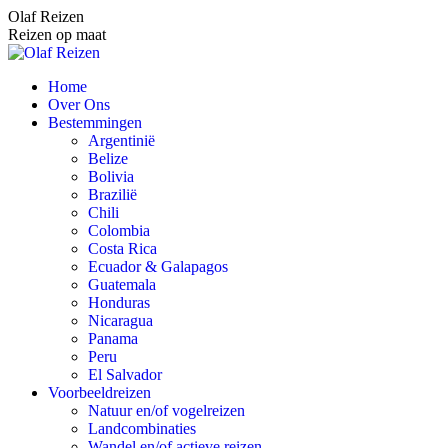
Spring
Olaf Reizen
naar
Reizen op maat
content
Home
Over Ons
Bestemmingen
Argentinië
Belize
Bolivia
Brazilië
Chili
Colombia
Costa Rica
Ecuador & Galapagos
Guatemala
Honduras
Nicaragua
Panama
Peru
El Salvador
Voorbeeldreizen
Natuur en/of vogelreizen
Landcombinaties
Wandel en/of actieve reizen