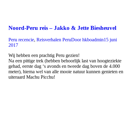
Noord-Peru reis – Jakko & Jette Biesheuvel
Peru recencie
,
Reisverhalen Peru
Door
hkboadmin
15 juni
2017
Wij hebben een prachtig Peru gezien!
Na een pittige trek (hebben behoorlijk last van hoogteziekte
gehad, eerste dag ‘s avonds en tweede dag boven de 4.000
meter), hierna wel van alle mooie natuur kunnen genieten en
uiteraard Machu Picchu!