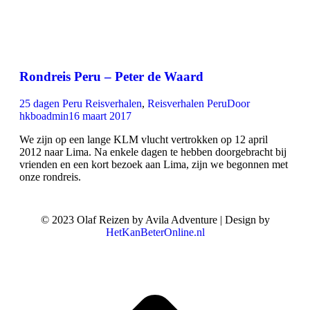
Rondreis Peru – Peter de Waard
25 dagen Peru Reisverhalen
,
Reisverhalen Peru
Door
hkboadmin
16 maart 2017
We zijn op een lange KLM vlucht vertrokken op 12 april
2012 naar Lima. Na enkele dagen te hebben doorgebracht bij
vrienden en een kort bezoek aan Lima, zijn we begonnen met
onze rondreis.
© 2023 Olaf Reizen by Avila Adventure | Design by
HetKanBeterOnline.nl
T
n
b