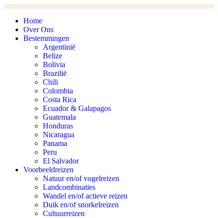
Spring
naar
Home
content
Over Ons
Bestemmingen
Argentinië
Belize
Bolivia
Brazilië
Chili
Colombia
Costa Rica
Ecuador & Galapagos
Guatemala
Honduras
Nicaragua
Panama
Peru
El Salvador
Voorbeeldreizen
Natuur en/of vogelreizen
Landcombinaties
Wandel en/of actieve reizen
Duik en/of snorkelreizen
Cultuurreizen