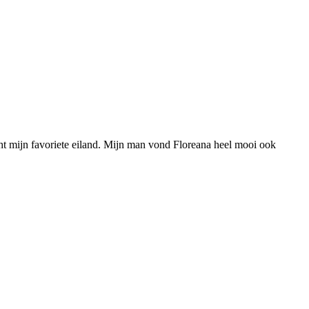
t mijn favoriete eiland. Mijn man vond Floreana heel mooi ook
T
n
b