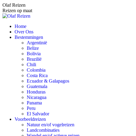
Spring
Olaf Reizen
naar
Reizen op maat
content
Home
Over Ons
Bestemmingen
Argentinië
Belize
Bolivia
Brazilië
Chili
Colombia
Costa Rica
Ecuador & Galapagos
Guatemala
Honduras
Nicaragua
Panama
Peru
El Salvador
Voorbeeldreizen
Natuur en/of vogelreizen
Landcombinaties
Wandel en/of actieve reizen