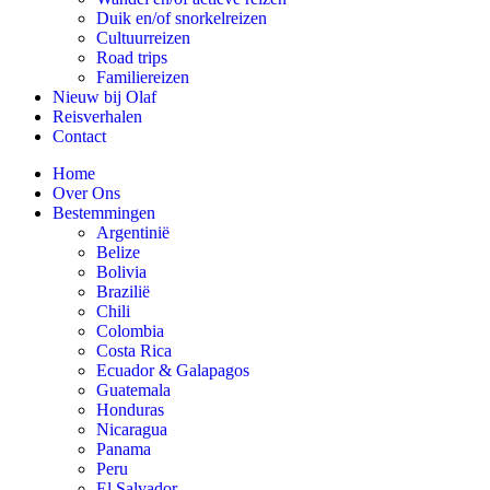
Duik en/of snorkelreizen
Cultuurreizen
Road trips
Familiereizen
Nieuw bij Olaf
Reisverhalen
Contact
Home
Over Ons
Bestemmingen
Argentinië
Belize
Bolivia
Brazilië
Chili
Colombia
Costa Rica
Ecuador & Galapagos
Guatemala
Honduras
Nicaragua
Panama
Peru
El Salvador