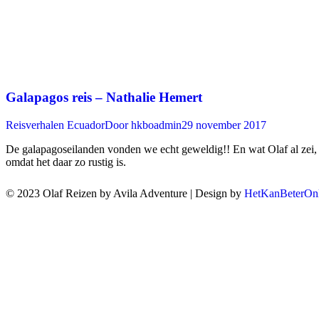
Galapagos reis – Nathalie Hemert
Reisverhalen Ecuador
Door
hkboadmin
29 november 2017
De galapagoseilanden vonden we echt geweldig!! En wat Olaf al zei,
omdat het daar zo rustig is.
© 2023 Olaf Reizen by Avila Adventure | Design by
HetKanBeterOnl