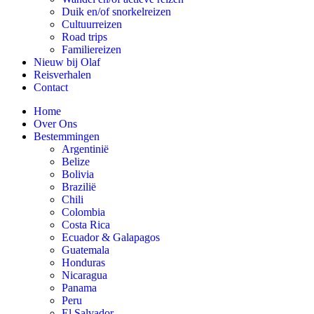
Duik en/of snorkelreizen
Cultuurreizen
Road trips
Familiereizen
Nieuw bij Olaf
Reisverhalen
Contact
Home
Over Ons
Bestemmingen
Argentinië
Belize
Bolivia
Brazilië
Chili
Colombia
Costa Rica
Ecuador & Galapagos
Guatemala
Honduras
Nicaragua
Panama
Peru
El Salvador