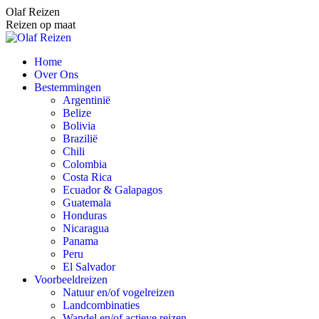
Spring
Olaf Reizen
naar
Reizen op maat
content
Home
Over Ons
Bestemmingen
Argentinië
Belize
Bolivia
Brazilië
Chili
Colombia
Costa Rica
Ecuador & Galapagos
Guatemala
Honduras
Nicaragua
Panama
Peru
El Salvador
Voorbeeldreizen
Natuur en/of vogelreizen
Landcombinaties
Wandel en/of actieve reizen