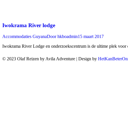
Iwokrama River lodge
Accommodaties Guyana
Door
hkboadmin
15 maart 2017
Iwokrama River Lodge en onderzoekscentrum is de ultime plek voor de
© 2023 Olaf Reizen by Avila Adventure | Design by
HetKanBeterOnl