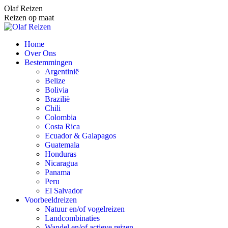
Spring
Olaf Reizen
naar
Reizen op maat
content
Home
Over Ons
Bestemmingen
Argentinië
Belize
Bolivia
Brazilië
Chili
Colombia
Costa Rica
Ecuador & Galapagos
Guatemala
Honduras
Nicaragua
Panama
Peru
El Salvador
Voorbeeldreizen
Natuur en/of vogelreizen
Landcombinaties
Wandel en/of actieve reizen