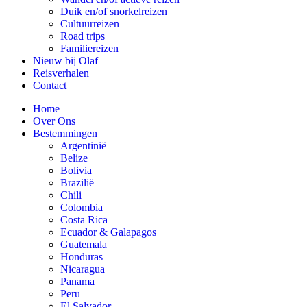
Duik en/of snorkelreizen
Cultuurreizen
Road trips
Familiereizen
Nieuw bij Olaf
Reisverhalen
Contact
Home
Over Ons
Bestemmingen
Argentinië
Belize
Bolivia
Brazilië
Chili
Colombia
Costa Rica
Ecuador & Galapagos
Guatemala
Honduras
Nicaragua
Panama
Peru
El Salvador