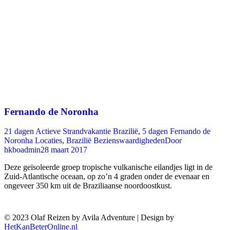
Fernando de Noronha
21 dagen Actieve Strandvakantie Brazilië
,
5 dagen Fernando de
Noronha Locaties
,
Brazilië Bezienswaardigheden
Door
hkboadmin
28 maart 2017
Deze geïsoleerde groep tropische vulkanische eilandjes ligt in de
Zuid-Atlantische oceaan, op zo’n 4 graden onder de evenaar en
ongeveer 350 km uit de Braziliaanse noordoostkust.
© 2023 Olaf Reizen by Avila Adventure | Design by
HetKanBeterOnline.nl