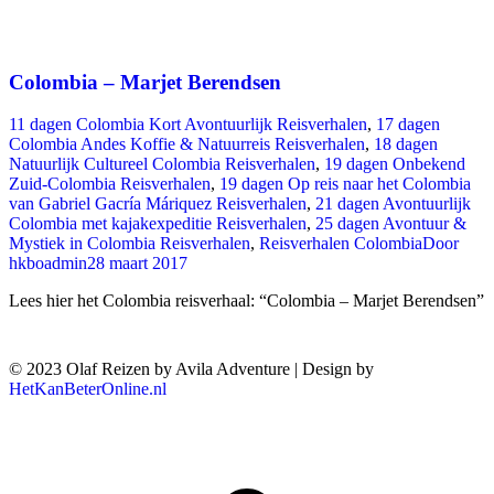
Colombia – Marjet Berendsen
11 dagen Colombia Kort Avontuurlijk Reisverhalen
,
17 dagen
Colombia Andes Koffie & Natuurreis Reisverhalen
,
18 dagen
Natuurlijk Cultureel Colombia Reisverhalen
,
19 dagen Onbekend
Zuid-Colombia Reisverhalen
,
19 dagen Op reis naar het Colombia
van Gabriel Gacría Máriquez Reisverhalen
,
21 dagen Avontuurlijk
Colombia met kajakexpeditie Reisverhalen
,
25 dagen Avontuur &
Mystiek in Colombia Reisverhalen
,
Reisverhalen Colombia
Door
hkboadmin
28 maart 2017
Lees hier het Colombia reisverhaal: “Colombia – Marjet Berendsen”
© 2023 Olaf Reizen by Avila Adventure | Design by
HetKanBeterOnline.nl
T
n
b