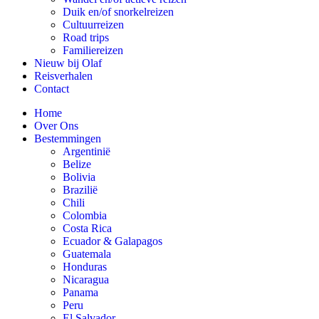
Duik en/of snorkelreizen
Cultuurreizen
Road trips
Familiereizen
Nieuw bij Olaf
Reisverhalen
Contact
Home
Over Ons
Bestemmingen
Argentinië
Belize
Bolivia
Brazilië
Chili
Colombia
Costa Rica
Ecuador & Galapagos
Guatemala
Honduras
Nicaragua
Panama
Peru
El Salvador