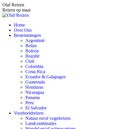
Spring
Olaf Reizen
naar
Reizen op maat
content
Home
Over Ons
Bestemmingen
Argentinië
Belize
Bolivia
Brazilië
Chili
Colombia
Costa Rica
Ecuador & Galapagos
Guatemala
Honduras
Nicaragua
Panama
Peru
El Salvador
Voorbeeldreizen
Natuur en/of vogelreizen
Landcombinaties
Wandel en/of actieve reizen