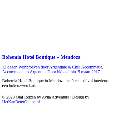
Bohemia Hotel Boutique – Mendoza
13 dagen Wijnproeven door Argentinië & Chili Accommatie
,
Accommodaties Argentinië
Door
hkboadmin
15 maart 2017
Bohemia Hotel Boutique in Mendoza heeft een stijlvol interieur en
een buitenzwembad.
© 2023 Olaf Reizen by Avila Adventure | Design by
HetKanBeterOnline.nl
T
n
b