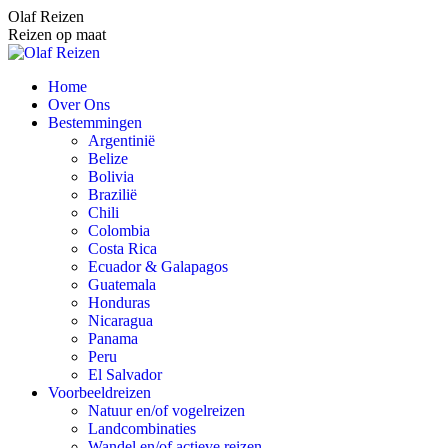
Spring
Olaf Reizen
naar
Reizen op maat
content
Home
Over Ons
Bestemmingen
Argentinië
Belize
Bolivia
Brazilië
Chili
Colombia
Costa Rica
Ecuador & Galapagos
Guatemala
Honduras
Nicaragua
Panama
Peru
El Salvador
Voorbeeldreizen
Natuur en/of vogelreizen
Landcombinaties
Wandel en/of actieve reizen