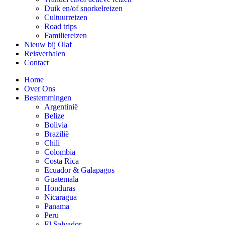
Duik en/of snorkelreizen
Cultuurreizen
Road trips
Familiereizen
Nieuw bij Olaf
Reisverhalen
Contact
Home
Over Ons
Bestemmingen
Argentinië
Belize
Bolivia
Brazilië
Chili
Colombia
Costa Rica
Ecuador & Galapagos
Guatemala
Honduras
Nicaragua
Panama
Peru
El Salvador